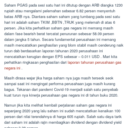
Saham PGAS pada sesi satu hari ini ditutup dengan ARB diangka 1230
rupiah atau mengalami pelemahan sebesar 6.82 persen menyentuh
batas ARB nya. Diantara saham saham yang tumbang pada sesi satu
hari ini adalah saham TKIM ,BBTN ,TRUK yang melemah di atas 6
persen. Jika kita perhatikan saham gas negara ini memang masih
dalam fase bearish berat tercatat penurunan sebesar 58.09 persen
dalam jangka 5 tahun. Secara fundamental perusahaan ini memang
masih mencatatkan penghasilan yang blom stabil masih cenderung naik
turun dab berdasarkan laporan tahunan 2020 perusahaan ini
mencatatkan kerugian dengan EPS sebesar – 0.011 USD . Mari kita
perhatikan ringkasan penghasilan dari
laporan tahunan perusahaan gas
negara ini
.
Masih dirasa wajar jika harga saham nya juga masih terseok seok
sampai saat ini mengingat performa perusahaan juga masih kurang
bagus. Tekanan dari pandemi Covid-19 menjadi salah satu penyebab
kuat turun nya kinerja perusahaan gas negara ini di tahun buku 2020.
Namun jika kita melihat kembali perjalanan saham gas negara ini
sepanjang 2020 yang lalu saham ini sudah mencatatkan kenaikan 100
persen dari nilai terendahnya di harga 605 rupiah. Salah satu daya tarik
dari saham ini adalah rajin membagikan dividend dengan dividend yield
sebesar 3.38 persen.