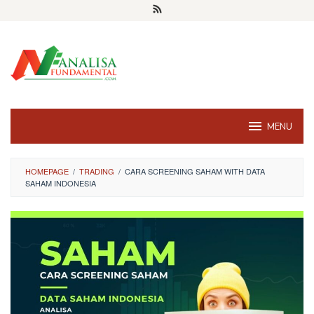
Skip
to
content
MENU
HOMEPAGE
/
TRADING
/
CARA SCREENING SAHAM WITH DATA
SAHAM INDONESIA