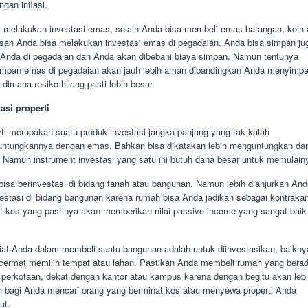
gan inflasi.
 melakukan investasi emas, selain Anda bisa membeli emas batangan, koin 
asan Anda bisa melakukan investasi emas di pegadaian. Anda bisa simpan ju
Anda di pegadaian dan Anda akan dibebani biaya simpan. Namun tentunya
mpan emas di pegadaian akan jauh lebih aman dibandingkan Anda menyimpa
dimana resiko hilang pasti lebih besar.
asi properti
rti merupakan suatu produk investasi jangka panjang yang tak kalah
ntungkannya dengan emas. Bahkan bisa dikatakan lebih menguntungkan dar
 Namun instrument investasi yang satu ini butuh dana besar untuk memulain
bisa berinvestasi di bidang tanah atau bangunan. Namun lebih dianjurkan And
vestasi di bidang bangunan karena rumah bisa Anda jadikan sebagai kontraka
t kos yang pastinya akan memberikan nilai passive income yang sangat baik
niat Anda dalam membeli suatu bangunan adalah untuk diinvestasikan, baikny
cermat memilih tempat atau lahan. Pastikan Anda membeli rumah yang berad
i perkotaan, dekat dengan kantor atau kampus karena dengan begitu akan leb
 bagi Anda mencari orang yang berminat kos atau menyewa properti Anda
ut.