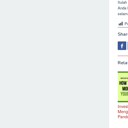
Itulah
Anda 
selama
P
Share
Rela
Inves
Meng
Pand