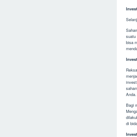
Inves
Selan
Saham
suatu
bisa 
menda
Inves
Reksa
menjad
inves
saham
Anda.
Bagi m
Menga
dilak
di bid
Inves