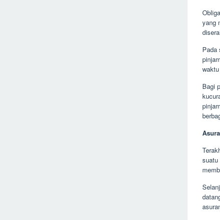
Obliga
yang 
diser
Pada 
pinja
waktu 
Bagi 
kucur
pinja
berba
Asura
Terakh
suatu
membe
Selan
datang
asuran