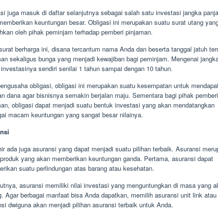
si juga masuk di daftar selanjutnya sebagai salah satu investasi jangka panj
memberikan keuntungan besar. Obligasi ini merupakan suatu surat utang yan
ahkan oleh pihak peminjam terhadap pemberi pinjaman.
surat berharga ini, disana tercantum nama Anda dan beserta tanggal jatuh te
man sekaligus bunga yang menjadi kewajiban bagi peminjam. Mengenai jangk
investasinya sendiri senilai 1 tahun sampai dengan 10 tahun.
pengusaha obligasi, obligasi ini merupakan suatu kesempatan untuk mendapa
an dana agar bisnisnya semakin berjalan maju. Sementara bagi pihak pemberi
man, obligasi dapat menjadi suatu bentuk investasi yang akan mendatangkan
gai macam keuntungan yang sangat besar nilainya.
nsi
ir ada juga asuransi yang dapat menjadi suatu pilihan terbaik. Asuransi mer
 produk yang akan memberikan keuntungan ganda. Pertama, asuransi dapat
rikan suatu perlindungan atas barang atau kesehatan.
jutnya, asuransi memiliki nilai investasi yang menguntungkan di masa yang a
. Agar berbagai manfaat bisa Anda dapatkan, memilih asuransi unit link atau
si dwiguna akan menjadi pilihan asuransi terbaik untuk Anda.