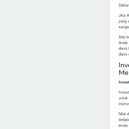
Dafta
Jika 
yang 
sanga
Ada b
Anda.
disin
disini
Inv
Me
Inves
Inves
untuk
instr
Nilai 
berjal
emas 