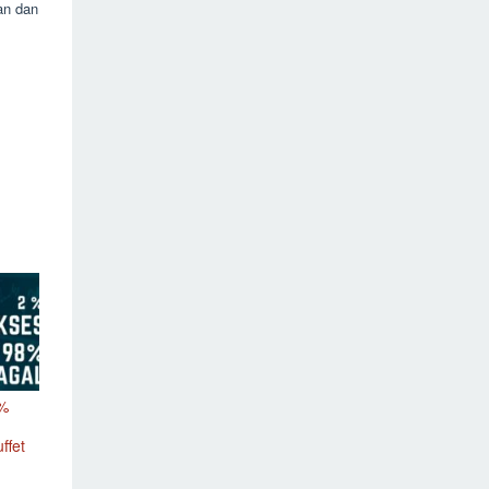
an dan
 %
ffet