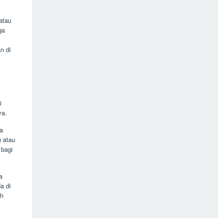
atau
ga
n di
i
ya.
a
n atau
 bagi
a
a di
ih