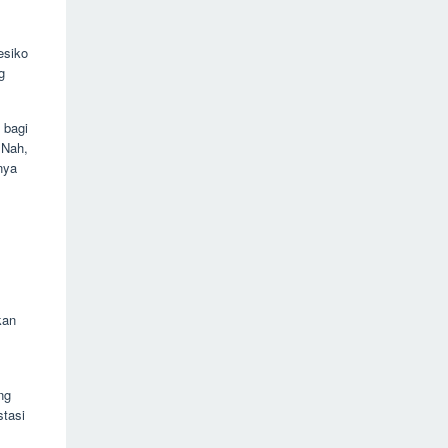
esiko
g
 bagi
 Nah,
nya
kan
ng
stasi