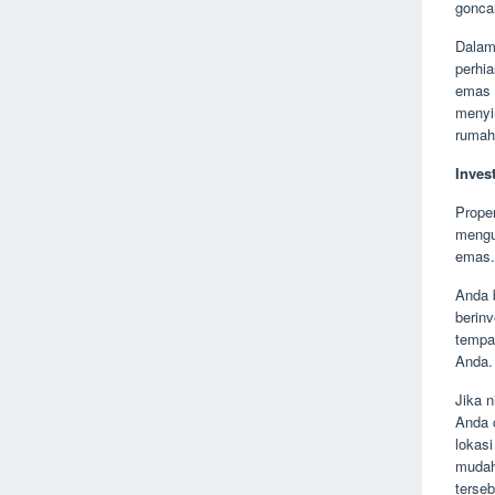
goncan
Dalam
perhi
emas 
menyi
rumah 
Invest
Prope
mengu
emas.
Anda 
berin
tempa
Anda.
Jika 
Anda 
lokas
mudah
terseb