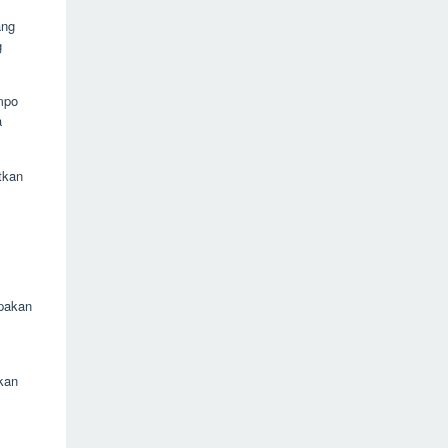
ang
g
mpo
a
tkan
upakan
kan