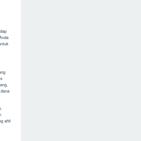
adap
 Anda
untuk
ang
is
uang,
 dana
k.
n
g ahli