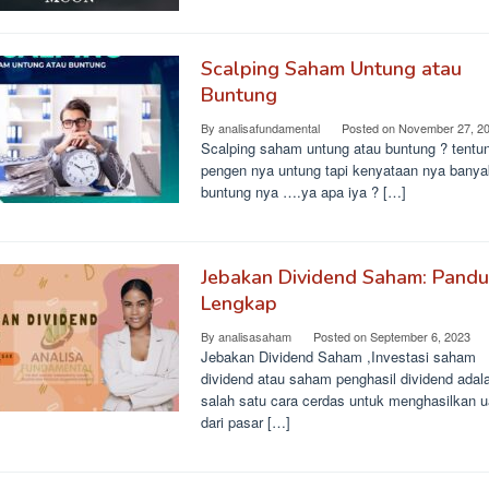
Scalping Saham Untung atau
Buntung
By
analisafundamental
Posted on
November 27, 2
Scalping saham untung atau buntung ? tentu
pengen nya untung tapi kenyataan nya banya
buntung nya ….ya apa iya ? […]
Jebakan Dividend Saham: Pand
Lengkap
By
analisasaham
Posted on
September 6, 2023
Jebakan Dividend Saham ,Investasi saham
dividend atau saham penghasil dividend adal
salah satu cara cerdas untuk menghasilkan 
dari pasar […]