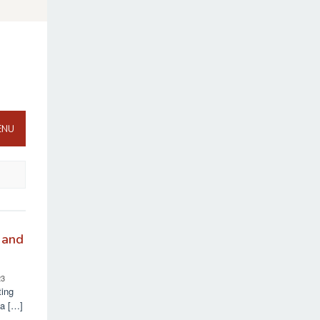
ENU
 and
23
ing
da […]