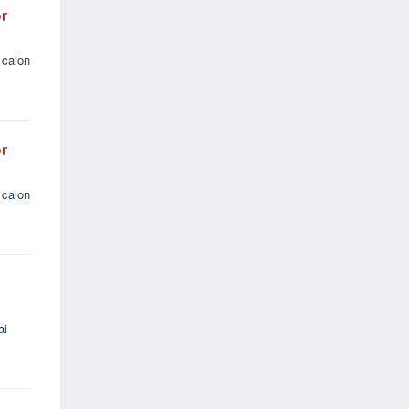
or
 calon
or
 calon
ai