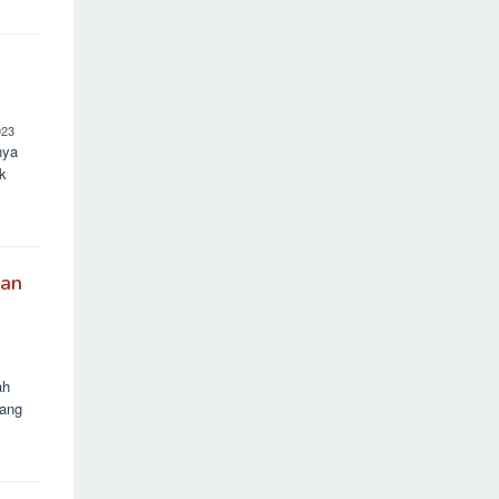
023
nya
k
uan
ah
uang