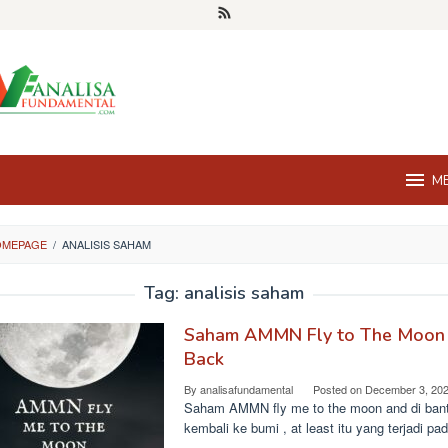
M
OMEPAGE
/
ANALISIS SAHAM
Tag:
analisis saham
Saham AMMN Fly to The Moon
Back
By
analisafundamental
Posted on
December 3, 20
Saham AMMN fly me to the moon and di bant
kembali ke bumi , at least itu yang terjadi pa