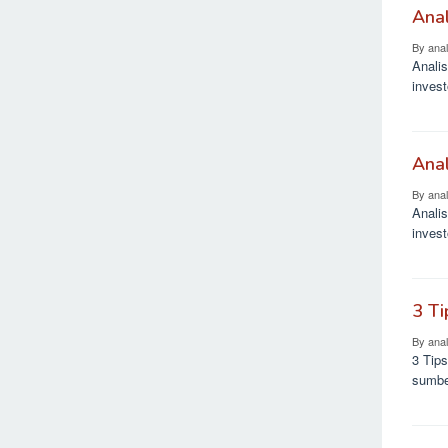
Anal
By
ana
Anali
inves
Anal
By
ana
Anali
inves
3 Ti
By
ana
3 Tips
sumbe