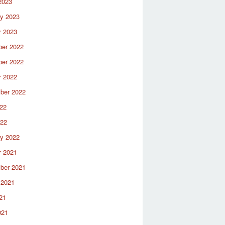
2023
ry 2023
y 2023
er 2022
er 2022
r 2022
ber 2022
22
022
ry 2022
r 2021
ber 2021
 2021
21
021