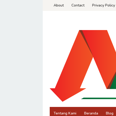
Skip
About
Contact
Privacy Policy
to
content
Tentang Kami
Beranda
Blog