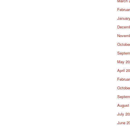
March 
Februa
Januar
Decemb
Novemb
Octobe
Septem
May 20
April 2
Februa
Octobe
Septem
August
July 20
June 2