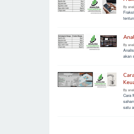
By
ana
Fraks
tentun
Anal
By
ana
Analis
akan 
Cara
Keu
By
ana
Cara 
saham
satu a