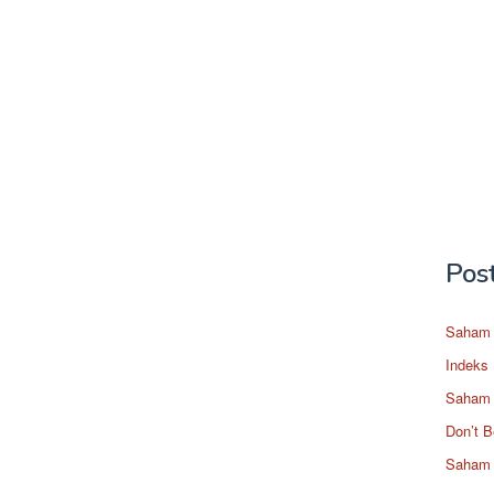
Pos
Saham 
Indeks
Saham 
Don’t B
Saham 