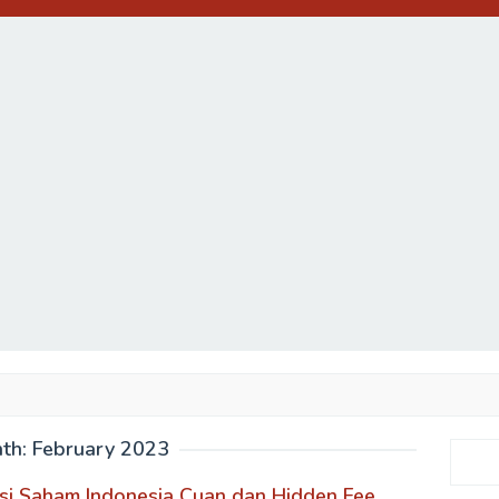
th:
February 2023
Search
si Saham Indonesia Cuan dan Hidden Fee