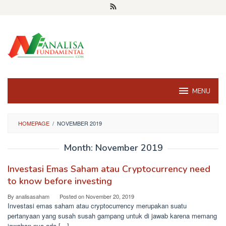
Skip
to
content
MENU
HOMEPAGE
/
NOVEMBER 2019
Month:
November 2019
Investasi Emas Saham atau Cryptocurrency need
to know before investing
By
analisasaham
Posted on
November 20, 2019
Investasi emas saham atau cryptocurrency merupakan suatu
pertanyaan yang susah susah gampang untuk di jawab karena memang
jawaban nya ada […]