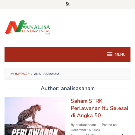
Skip
to
content
MENU
HOMEPAGE
/
ANALISASAHAM
Author:
analisasaham
Saham STRK
Perlawanan Itu Selesai
di Angka 50
By
analisasaham
Posted on
December 16, 2023