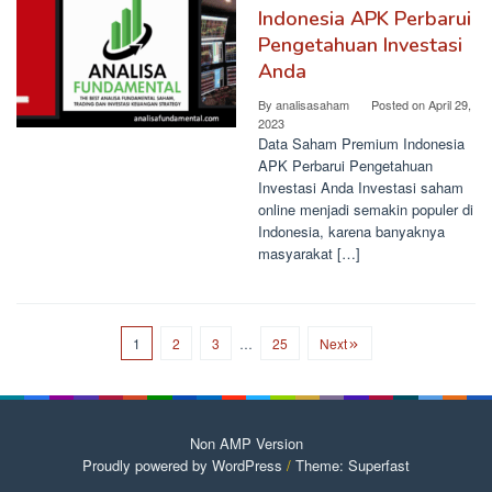
Indonesia APK Perbarui
Pengetahuan Investasi
Anda
By
analisasaham
Posted on
April 29,
2023
Data Saham Premium Indonesia
APK Perbarui Pengetahuan
Investasi Anda Investasi saham
online menjadi semakin populer di
Indonesia, karena banyaknya
masyarakat […]
1
2
3
…
25
Next
Non AMP Version
Proudly powered by WordPress
/
Theme: Superfast