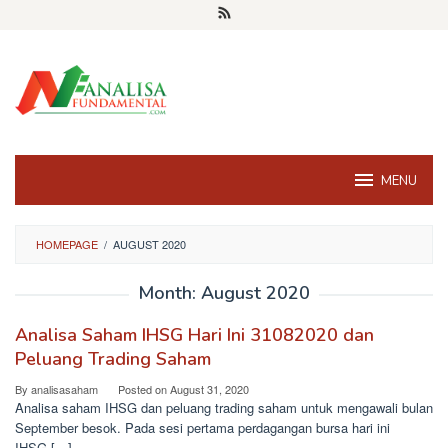
Skip
to
content
MENU
HOMEPAGE
/
AUGUST 2020
Month:
August 2020
Analisa Saham IHSG Hari Ini 31082020 dan
Peluang Trading Saham
By
analisasaham
Posted on
August 31, 2020
Analisa saham IHSG dan peluang trading saham untuk mengawali bulan
September besok. Pada sesi pertama perdagangan bursa hari ini
IHSG […]