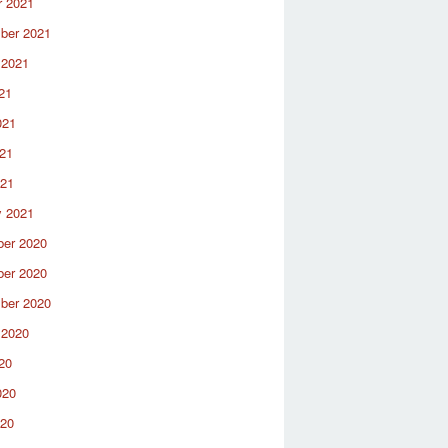
r 2021
ber 2021
 2021
21
021
21
021
y 2021
er 2020
er 2020
ber 2020
 2020
20
020
020