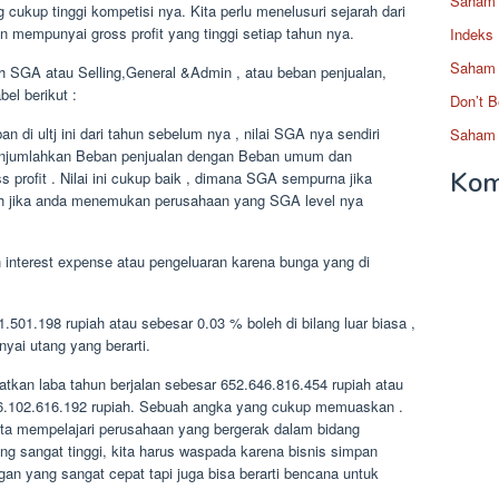
Saham 
 cukup tinggi kompetisi nya. Kita perlu menelusuri sejarah dari
n mempunyai gross profit yang tinggi setiap tahun nya.
Indeks
Saham 
ah SGA atau Selling,General &Admin , atau beban penjualan,
el berikut :
Don’t B
n di ultj ini dari tahun sebelum nya , nilai SGA nya sendiri
Saham 
enjumlahkan Beban penjualan dengan Beban umum dan
Kom
s profit . Nilai ini cukup baik , dimana SGA sempurna jika
lah jika anda menemukan perusahaan yang SGA level nya
h interest expense atau pengeluaran karena bunga yang di
501.198 rupiah atau sebesar 0.03 % boleh di bilang luar biasa ,
nyai utang yang berarti.
atkan laba tahun berjalan sebesar 652.646.816.454 rupiah atau
76.102.616.192 rupiah. Sebuah angka yang cukup memuaskan .
 kita mempelajari perusahaan yang bergerak dalam bidang
ng sangat tinggi, kita harus waspada karena bisnis simpan
n yang sangat cepat tapi juga bisa berarti bencana untuk