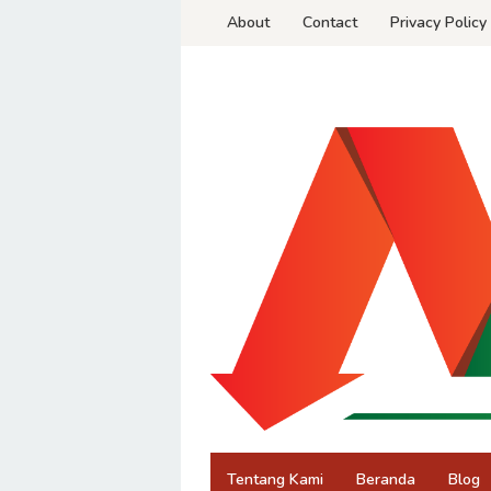
Skip
About
Contact
Privacy Policy
to
content
Tentang Kami
Beranda
Blog