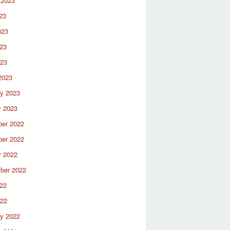
 2023
23
023
23
023
2023
ry 2023
y 2023
er 2022
er 2022
r 2022
ber 2022
22
022
ry 2022