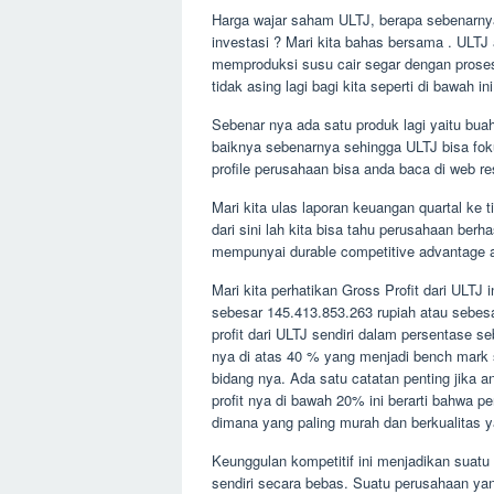
Harga wajar saham ULTJ, berapa sebenarnya
investasi ? Mari kita bahas bersama . ULTJ 
memproduksi susu cair segar dengan prose
tidak asing lagi bagi kita seperti di bawah ini
Sebenar nya ada satu produk lagi yaitu buah v
baiknya sebenarnya sehingga ULTJ bisa foku
profile perusahaan bisa anda baca di web 
Mari kita ulas laporan keuangan quartal ke t
dari sini lah kita bisa tahu perusahaan be
mempunyai durable competitive advantage at
Mari kita perhatikan Gross Profit dari ULTJ
sebesar 145.413.853.263 rupiah atau sebesa
profit dari ULTJ sendiri dalam persentase s
nya di atas 40 % yang menjadi bench mark s
bidang nya. Ada satu catatan penting jika
profit nya di bawah 20% ini berarti bahwa p
dimana yang paling murah dan berkualitas 
Keunggulan kompetitif ini menjadikan suat
sendiri secara bebas. Suatu perusahaan ya