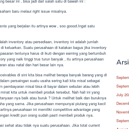
 besar ini , bisa jadi dari salah satu di bawah ini :
saham baru melaui right issue misalnya.
snis yang berjalan itu artinya wow , soo goood.Ingat satu
dalah inventory atau persediaan, inventory ini adalah jumlah
di keluarkan. Suatu perusahaan di katakan bagus jika inventory
ipasaran tentunya harus di ikuti dengan earning yang bertumbuh
y yang naik tinggi trus turun banyak , itu artinya perusahaan
Ars
ran atau natal dan hari besar lain nya.
ceivables di sini kita bisa melihat berapa banyak barang yang di
Septem
dalam persaingan suatu usaha sering kali kita misal sebagai
Septem
 pembayaran misal bisa di bayar dalam sebulan atau lebih
 minat kita untuk membeli produk tersebut. Nah hali ini yang
July 20
tanyaan nya baik atau buruk ? Untuk melihat baik dan buruknya
Decemb
aha yang sama. Jika perusahaan mempunyai piutang yang kecil
 artinya perusahaan ini memiliki competitive advantage yang
Novemb
dengan kredit pun orang sudah pasti membeli produk nya.
Septem
asi sehat atau tidak nya suatu perusahaan. Jika total current