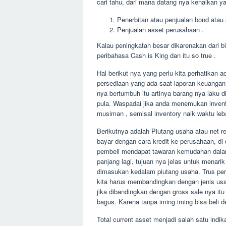
cari tahu, dari mana datang nya kenaikan yang
Penerbitan atau penjualan bond atau 
Penjualan asset perusahaan .
Kalau peningkatan besar dikarenakan dari bi
peribahasa Cash is King dan itu so true .
Hal berikut nya yang perlu kita perhatikan a
persediaan yang ada saat laporan keuangan 
nya bertumbuh itu artinya barang nya laku d
pula. Waspadai jika anda menemukan inventor
musiman , semisal inventory naik waktu leba
Berikutnya adalah Piutang usaha atau net re
bayar dengan cara kredit ke perusahaan, di 
pembeli mendapat tawaran kemudahan dalam
panjang lagi, tujuan nya jelas untuk menarik
dimasukan kedalam piutang usaha. Trus per
kita harus membandingkan dengan jenis us
jika dibandingkan dengan gross sale nya itu
bagus. Karena tanpa iming iming bisa beli 
Total current asset menjadi salah satu indik