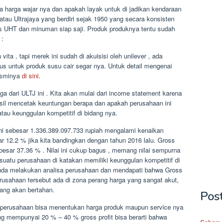
 harga wajar nya dan apakah layak untuk di jadikan kendaraan
atau Ultrajaya yang berdiri sejak 1950 yang secara konsisten
s UHT dan minuman siap saji. Produk produknya tentu sudah
 :
ita , tapi merek ini sudah di akuisisi oleh unilever , ada
s untuk produk susu cair segar nya. Untuk detail mengenai
resminya
di sini
.
iga dari ULTJ ini . Kita akan mulai dari income statement karena
rhasil mencetak keuntungan berapa dan apakah perusahaan ini
au keunggulan kompetitif di bidang nya.
 ini sebesar 1.336.389.097.733 rupiah mengalami kenaikan
r 12.2 % jika kita bandingkan dengan tahun 2016 lalu. Gross
ebesar 37.36 % . Nilai ini cukup bagus , memang nilai sempurna
uatu perusahaan di katakan memiliki keunggulan kompetitif di
 anda melakukan analisa perusahaan dan mendapati bahwa Gross
erusahaan tersebut ada di zona perang harga yang sangat akut,
yang akan bertahan.
Pos
u perusahaan bisa menentukan harga produk maupun service nya
ng mempunyai 20 % – 40 % gross profit bisa berarti bahwa