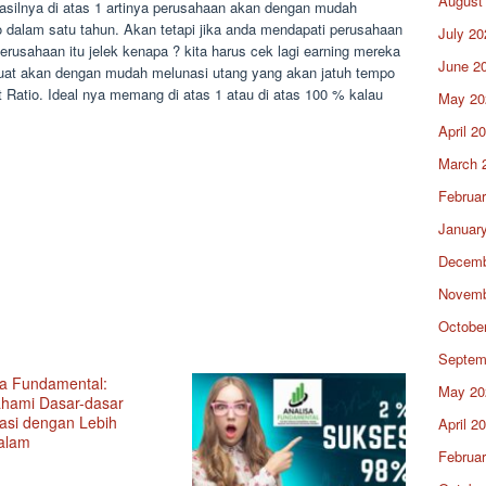
August
n hasilnya di atas 1 artinya perusahaan akan dengan mudah
dalam satu tahun. Akan tetapi jika anda mendapati perusahaan
July 20
rusahaan itu jelek kenapa ? kita harus cek lagi earning mereka
June 2
kuat akan dengan mudah melunasi utang yang akan jatuh tempo
nt Ratio. Ideal nya memang di atas 1 atau di atas 100 % kalau
May 20
April 2
March 
Februa
Januar
Decemb
Novemb
Octobe
Septem
sa Fundamental:
May 20
ami Dasar-dasar
tasi dengan Lebih
April 2
alam
Februa