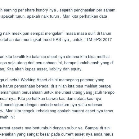
ah earning per share history nya , sejarah penghasilan per saham
, apakah turun, apakah naik turun . Mari kita perhatikan data
ung naik meskipun sempat mengalami masa masa sulit di tahun
il bertahan dan meningkat trend EPS nya , untuk TTM EPS 2017
i kita beralih ke balance sheet nya dimana kita bisa melihat
 apa saja utang dari perusahaan ini, berapa jumlah cash yang di
n. Kita akan kupas asset, liability dan equity.
juga di sebut Working Asset disini memegang peranan yang
ta karun perusahaan berada, di sinilah kita bisa melihat berapa
 , kemampuan perusahaan untuk melunasi utang yang jatuh tempo
 lancar nya. Kita perhatikan bahwa kas dan setara kas nya
di bandingkan dengan periode sebelum nya yaitu sebesar
%. Mari kita tengok kebelakang apakah current asset nya terus
awah ini:
a current assets nya bertumbuh dengan subur ya. Sampai di sini
 kenaikan yang sangat besar pada current asset nya anda harus