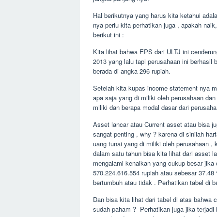
Hal berikutnya yang harus kita ketahui adal
nya perlu kita perhatikan juga , apakah naik
berikut ini :
Kita lihat bahwa EPS dari ULTJ ini cender
2013 yang lalu tapi perusahaan ini berhas
berada di angka 296 rupiah.
Setelah kita kupas income statement nya mar
apa saja yang di miliki oleh perusahaan dan
miliki dan berapa modal dasar dari perusahaa
Asset lancar atau Current asset atau bisa 
sangat penting , why ? karena di sinilah har
uang tunai yang di miliki oleh perusahaan
dalam satu tahun bisa kita lihat dari asset
mengalami kenaikan yang cukup besar jika 
570.224.616.554 rupiah atau sebesar 37.48 
bertumbuh atau tidak . Perhatikan tabel di b
Dan bisa kita lihat dari tabel di atas bahw
sudah paham ? Perhatikan juga jika terjadi