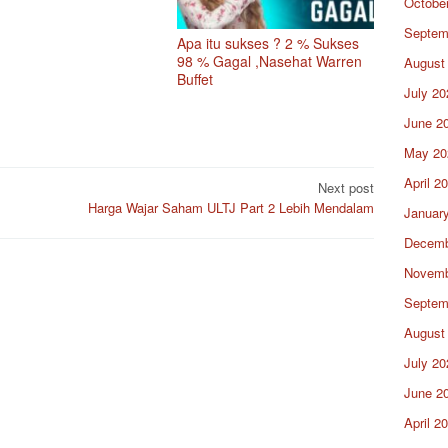
Octobe
Septem
Apa itu sukses ? 2 % Sukses
98 % Gagal ,Nasehat Warren
August
Buffet
July 20
June 2
May 20
April 2
Next post
Harga Wajar Saham ULTJ Part 2 Lebih Mendalam
Januar
Decemb
Novemb
Septem
August
July 20
June 2
April 2