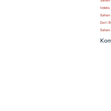
Saham 
Indeks
Saham 
Don’t B
Saham 
Kom