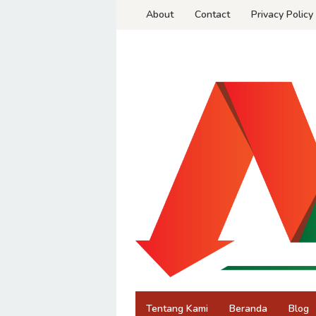
Skip
About
Contact
Privacy Policy
to
content
Tentang Kami
Beranda
Blog