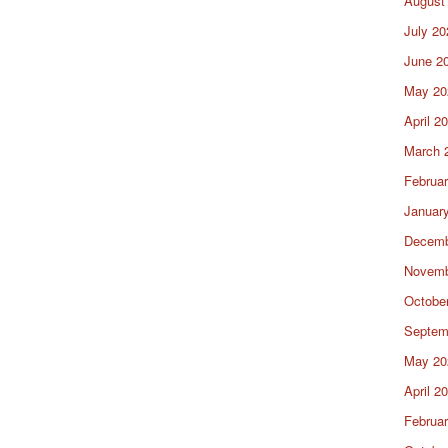
August
July 20
June 2
May 20
April 2
March 
Februa
Januar
Decemb
Novemb
Octobe
Septem
May 20
April 2
Februa