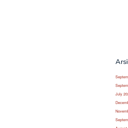
Ars
Septem
Septem
July 20
Decemb
Novemb
Septem