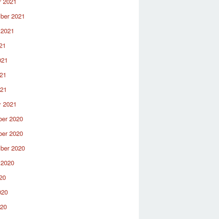
r 2021
ber 2021
 2021
21
021
21
021
y 2021
er 2020
er 2020
ber 2020
 2020
20
020
020