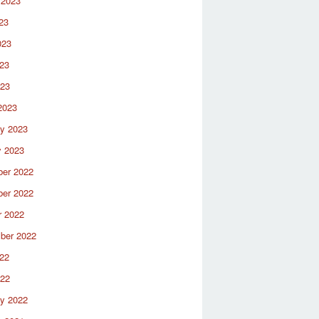
 2023
23
023
23
023
2023
ry 2023
y 2023
er 2022
er 2022
r 2022
ber 2022
22
022
ry 2022