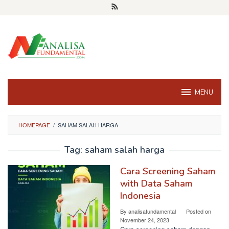
Skip
to
content
MENU
HOMEPAGE
/
SAHAM SALAH HARGA
Tag:
saham salah harga
Cara Screening Saham
with Data Saham
Indonesia
By
analisafundamental
Posted on
November 24, 2023