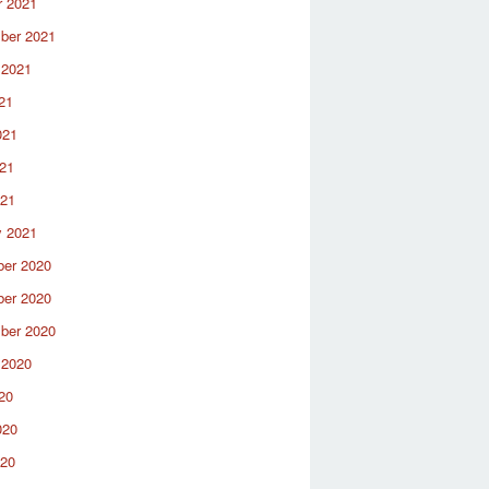
r 2021
ber 2021
 2021
21
021
21
021
y 2021
er 2020
er 2020
ber 2020
 2020
20
020
020