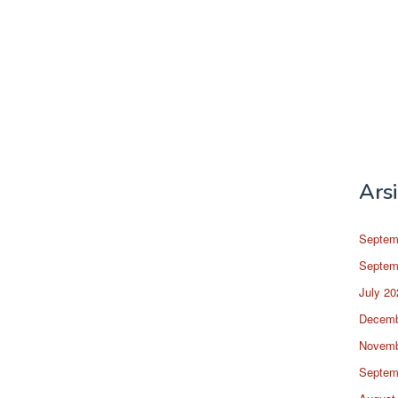
Ars
Septem
Septem
July 20
Decemb
Novemb
Septem