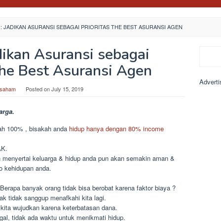
: JADIKAN ASURANSI SEBAGAI PRIORITAS THE BEST ASURANSI AGEN
dikan Asuransi sebagai
Search
e Best Asuransi Agen
Adverti
asaham
Posted on
July 15, 2019
arga.
lah 100% , bisakah anda
hidup hanya dengan 80% income
AK.
 menyertai keluarga & hidup anda pun akan semakin aman &
o kehidupan anda.
erapa banyak orang tidak bisa berobat karena faktor biaya ?
ak tidak sanggup menafkahi kita lagi.
 kita wujudkan karena keterbatasan dana.
gal, tidak ada waktu untuk menikmati hidup.