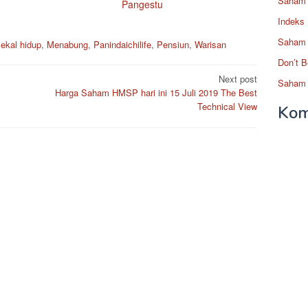
Saham 
Pangestu
Indeks
Saham 
ekal hidup
,
Menabung
,
Panindaichilife
,
Pensiun
,
Warisan
Don’t B
Next post
Saham 
Harga Saham HMSP hari ini 15 Juli 2019 The Best
Technical View
Kom