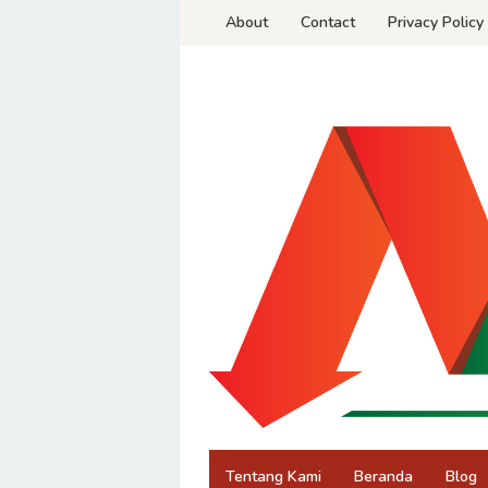
Skip
About
Contact
Privacy Policy
to
content
Tentang Kami
Beranda
Blog