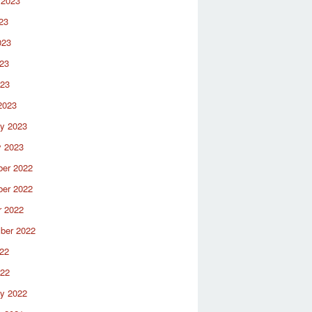
 2023
23
023
23
023
2023
ry 2023
y 2023
er 2022
er 2022
r 2022
ber 2022
22
022
ry 2022