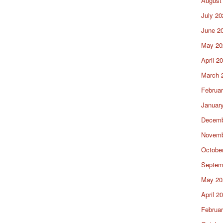
August
July 20
June 2
May 20
April 2
March 
Februa
Januar
Decemb
Novemb
Octobe
Septem
May 20
April 2
Februa