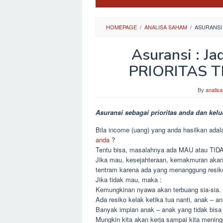
HOMEPAGE
/
ANALISA SAHAM
/
ASURANSI 
Asuransi : Ja
PRIORITAS Th
By
analis
Asuransi sebagai prioritas anda dan kelu
Bila income (uang) yang anda hasilkan ada
anda
?
Tentu bisa, masalahnya ada MAU atau TID
Jika mau, kesejahteraan, kemakmuran akan
tentram karena ada yang menanggung resik
Jika tidak mau, maka :
Kemungkinan nyawa akan terbuang sia-sia. B
Ada resiko kelak ketika tua nanti, anak – an
Banyak impian anak – anak yang tidak bisa
Mungkin kita akan kerja sampai kita mening