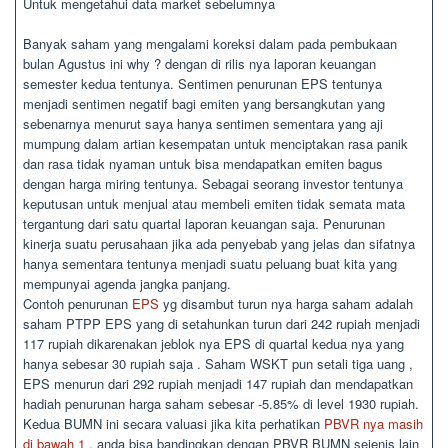
Untuk mengetahui data market sebelumnya
Banyak saham yang mengalami koreksi dalam pada pembukaan
bulan Agustus ini why ? dengan di rilis nya laporan keuangan
semester kedua tentunya. Sentimen penurunan EPS tentunya
menjadi sentimen negatif bagi emiten yang bersangkutan yang
sebenarnya menurut saya hanya sentimen sementara yang aji
mumpung dalam artian kesempatan untuk menciptakan rasa panik
dan rasa tidak nyaman untuk bisa mendapatkan emiten bagus
dengan harga miring tentunya. Sebagai seorang investor tentunya
keputusan untuk menjual atau membeli emiten tidak semata mata
tergantung dari satu quartal laporan keuangan saja. Penurunan
kinerja suatu perusahaan jika ada penyebab yang jelas dan sifatnya
hanya sementara tentunya menjadi suatu peluang buat kita yang
mempunyai agenda jangka panjang.
Contoh penurunan
EPS
yg disambut turun nya harga saham adalah
saham PTPP EPS yang di setahunkan turun dari 242 rupiah menjadi
117 rupiah dikarenakan jeblok nya EPS di quartal kedua nya yang
hanya sebesar 30 rupiah saja . Saham WSKT pun setali tiga uang ,
EPS menurun dari 292 rupiah menjadi 147 rupiah dan mendapatkan
hadiah penurunan harga saham sebesar -5.85% di level 1930 rupiah.
Kedua BUMN ini secara valuasi jika kita perhatikan
PBVR nya masih
di bawah 1
, anda bisa bandingkan dengan PBVR BUMN sejenis lain