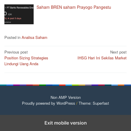
Saham BREN saham Prayogo Pangestu
Posted in
Analisa Saham
Post
Previous post
Next post
Position Sizing Strategies
IHSG Hari Ini Sekilas Market
navigation
Lindungi Uang Anda
Non AMP Version
Proudly powered by WordPress
/
Theme: Superfast
Exit mobile version