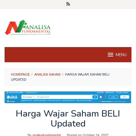
Skip
to
content
MENU
HOMEPAGE
/
ANALISA SAHAM
/
HARGA WAJAR SAHAM BELI
UPDATED
Harga Wajar Saham BELI
Updated
By
analisafundamental
Posted on
October 24, 2022