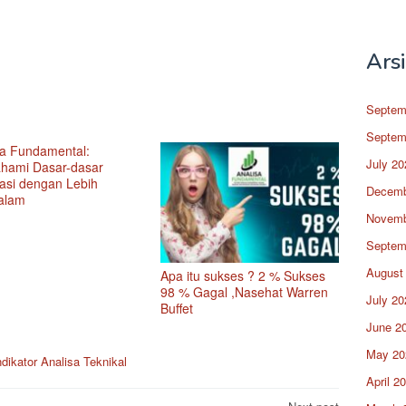
Ars
Septem
Septem
sa Fundamental:
July 20
ami Dasar-dasar
tasi dengan Lebih
Decemb
alam
Novemb
Septem
August
Apa itu sukses ? 2 % Sukses
98 % Gagal ,Nasehat Warren
July 20
Buffet
June 2
May 20
ndikator Analisa Teknikal
April 2