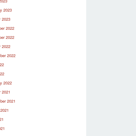
2023
ry 2023
y 2023
er 2022
er 2022
r 2022
ber 2022
22
022
ry 2022
r 2021
ber 2021
 2021
21
021