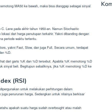
Kom
a memotong MA50 ke bawah, maka bisa dianggap sebagai sinyal
e C. Lane pada akhir tahun 1950-an. Namun Stochastic
lokasi dari harga penutupan terkahir. Yakni dibanding dengan
ma periode waktu tertentu.
tors, yakni Fast, Slow, dan juga Full. Secara umum, terdapat
 dan %D.
da lihat dari garis %K dan %D tersebut. Apabila %K memotong %D
ntuk sinyal beli. Begitupun sebaliknya, jika %K memotong %D ke
ndex (RSI)
sa dipergunakan untuk melakukan perhitungan dalam
 juga penurunan harga. Sedangkan untuk nilainya berkisar
tahu apakah suatu harga sudah overbought atau malah