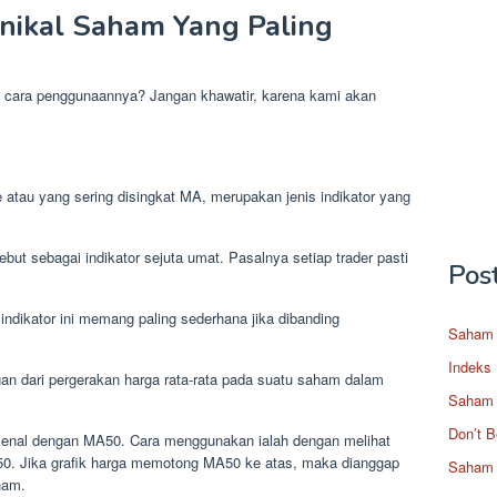
knikal Saham Yang Paling
a cara penggunaannya? Jangan khawatir, karena kami akan
 atau yang sering disingkat MA, merupakan jenis indikator yang
but sebagai indikator sejuta umat. Pasalnya setiap trader pasti
Pos
indikator ini memang paling sederhana jika dibanding
Saham 
Indeks
gan dari pergerakan harga rata-rata pada suatu saham dalam
Saham 
Don’t B
ikenal dengan MA50. Cara menggunakan ialah dengan melihat
50. Jika grafik harga memotong MA50 ke atas, maka dianggap
Saham 
ham.