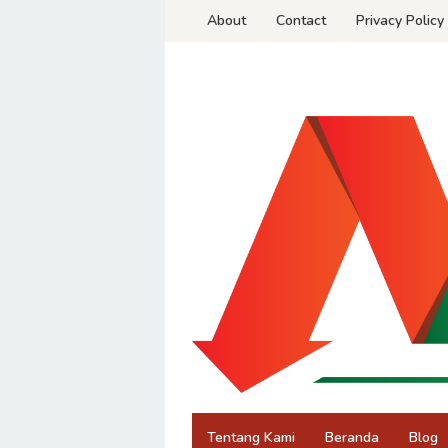
Skip
About
Contact
Privacy Policy
to
content
Tentang Kami
Beranda
Blog