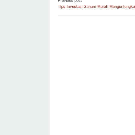
Post
Previous post
Tips Investasi Saham Murah Menguntungk
navigation