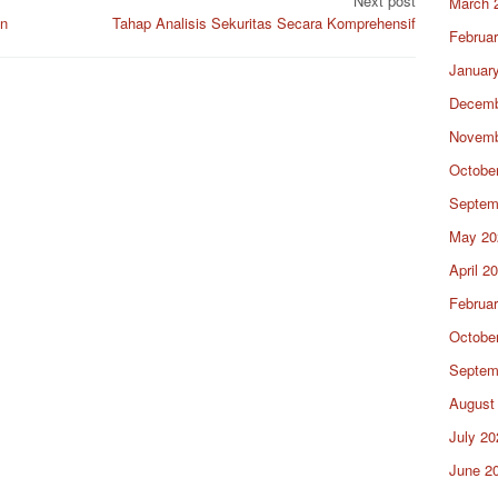
Next post
March 
an
Tahap Analisis Sekuritas Secara Komprehensif
Februa
Januar
Decemb
Novemb
Octobe
Septem
May 20
April 2
Februa
Octobe
Septem
August
July 20
June 2