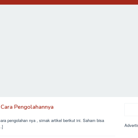
Search
n Cara Pengolahannya
ra pengolahan nya , simak artikel berikut ini. Saham bisa
Adverti
…]