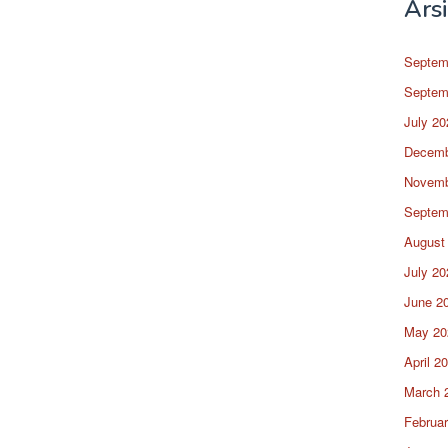
Ars
Septem
Septem
July 20
Decemb
Novemb
Septem
August
July 20
June 2
May 20
April 2
March 
Februa