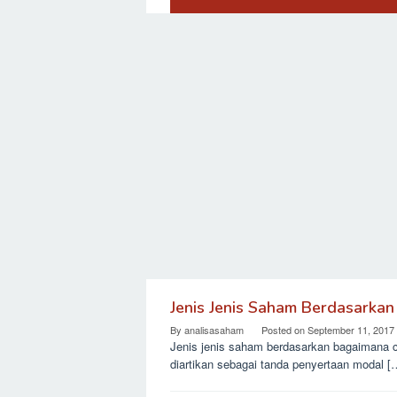
Jenis Jenis Saham Berdasarka
Analisa
By
analisasaham
Posted on
September 11, 2017
Fundamental
Jenis jenis saham berdasarkan bagaimana ca
Saham
diartikan sebagai tanda penyertaan modal [