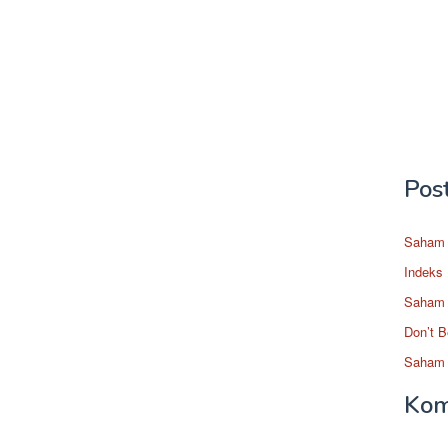
Pos
Saham 
Indeks
Saham 
Don’t B
Saham 
Kom