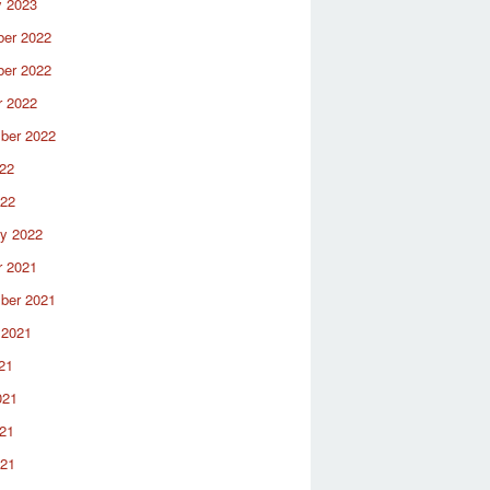
y 2023
er 2022
er 2022
r 2022
ber 2022
22
022
ry 2022
r 2021
ber 2021
 2021
21
021
21
021