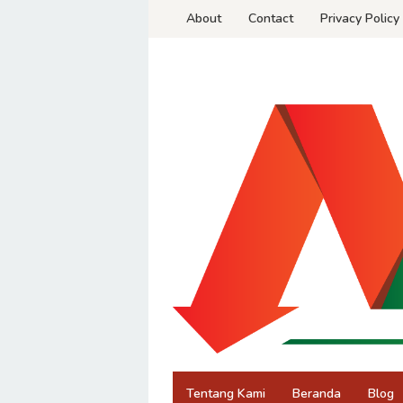
Skip
About
Contact
Privacy Policy
to
content
Tentang Kami
Beranda
Blog