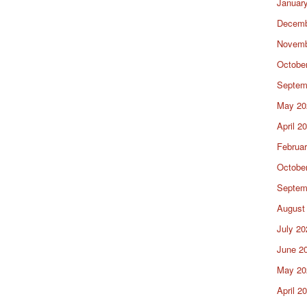
Januar
Decemb
Novemb
Octobe
Septem
May 20
April 2
Februa
Octobe
Septem
August
July 20
June 2
May 20
April 2