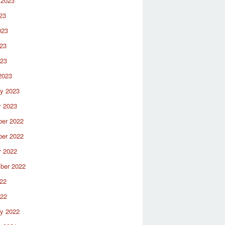
 2023
23
023
23
023
2023
ry 2023
y 2023
er 2022
er 2022
r 2022
ber 2022
22
022
ry 2022