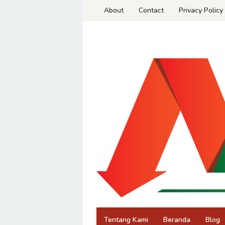
Skip
About
Contact
Privacy Policy
to
content
Tentang Kami
Beranda
Blog