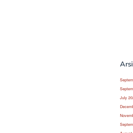
Ars
Septem
Septem
July 20
Decemb
Novemb
Septem