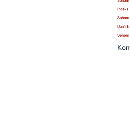
Saham 
Indeks
Saham 
Don’t B
Saham 
Kom