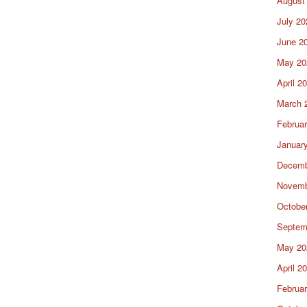
August
July 20
June 2
May 20
April 2
March 
Februa
Januar
Decemb
Novemb
Octobe
Septem
May 20
April 2
Februa