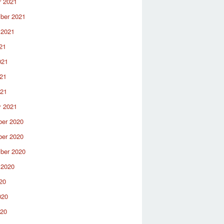
r 2021
ber 2021
 2021
21
021
21
021
y 2021
er 2020
er 2020
ber 2020
 2020
20
020
020