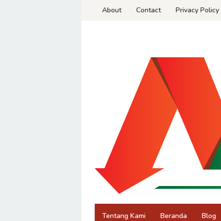
Skip
About
Contact
Privacy Policy
to
content
Tentang Kami
Beranda
Blog