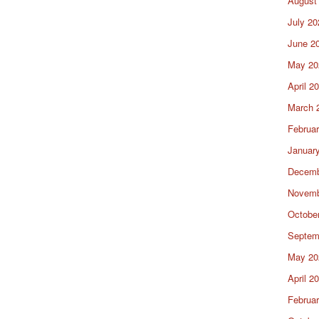
August
July 20
June 2
May 20
April 2
March 
Februa
Januar
Decemb
Novemb
Octobe
Septem
May 20
April 2
Februa