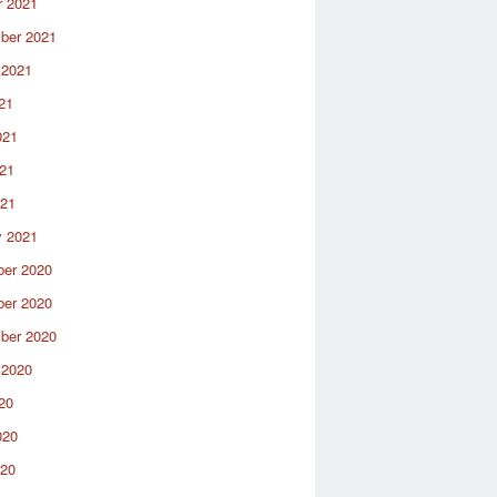
r 2021
ber 2021
 2021
21
021
21
021
y 2021
er 2020
er 2020
ber 2020
 2020
20
020
020