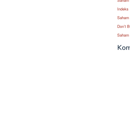
Saham 
Indeks
Saham 
Don’t B
Saham 
Kom