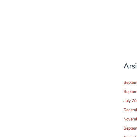
Ars
Septem
Septem
July 20
Decemb
Novemb
Septem