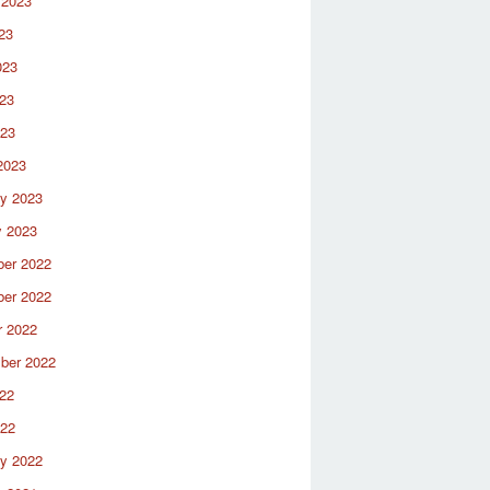
 2023
23
023
23
023
2023
ry 2023
y 2023
er 2022
er 2022
r 2022
ber 2022
22
022
ry 2022