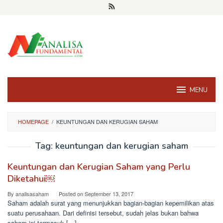
Skip
to
content
MENU
HOMEPAGE
/
KEUNTUNGAN DAN KERUGIAN SAHAM
Tag:
keuntungan dan kerugian saham
Keuntungan dan Kerugian Saham yang Perlu
Diketahui￼
By
analisasaham
Posted on
September 13, 2017
Saham adalah surat yang menunjukkan bagian-bagian kepemilikan atas
suatu perusahaan. Dari definisi tersebut, sudah jelas bukan bahwa
saham ini termasuk […]