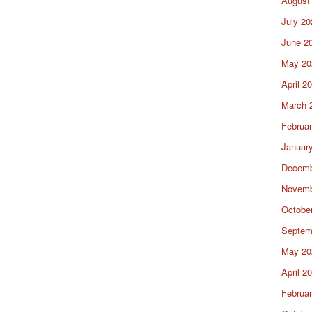
August
July 20
June 2
May 20
April 2
March 
Februa
Januar
Decemb
Novemb
Octobe
Septem
May 20
April 2
Februa