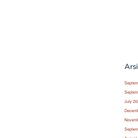
Ars
Septem
Septem
July 20
Decemb
Novemb
Septem