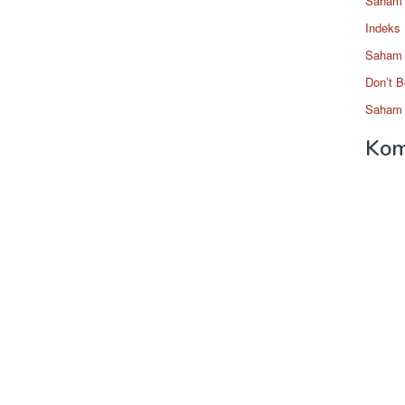
Saham 
Indeks
Saham 
Don’t B
Saham 
Kom