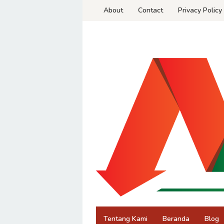
Skip
About
Contact
Privacy Policy
to
content
Tentang Kami
Beranda
Blog