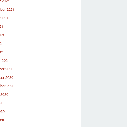
r 2021
ber 2021
 2021
21
021
21
021
y 2021
er 2020
er 2020
ber 2020
 2020
20
020
020