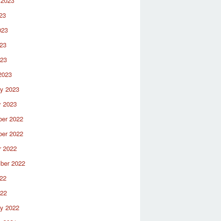
 2023
23
023
23
023
2023
ry 2023
y 2023
er 2022
er 2022
r 2022
ber 2022
22
022
ry 2022