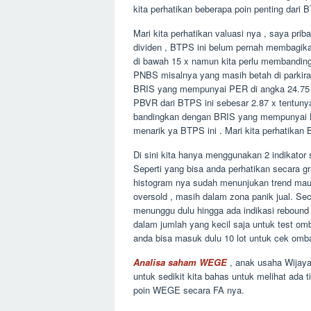
kita perhatikan beberapa poin penting dari B
Mari kita perhatikan valuasi nya , saya p
dividen , BTPS ini belum pernah membagik
di bawah 15 x namun kita perlu membanding
PNBS misalnya yang masih betah di parkira
BRIS yang mempunyai PER di angka 24.75 x ,
PBVR dari BTPS ini sebesar 2.87 x tentunya
bandingkan dengan BRIS yang mempunyai BV
menarik ya BTPS ini . Mari kita perhatikan 
Di sini kita hanya menggunakan 2 indikato
Seperti yang bisa anda perhatikan secara 
histogram nya sudah menunjukan trend mau
oversold , masih dalam zona panik jual. Sec
menunggu dulu hingga ada indikasi rebound
dalam jumlah yang kecil saja untuk test o
anda bisa masuk dulu 10 lot untuk cek omb
Analisa saham WEGE
, anak usaha Wijaya
untuk sedikit kita bahas untuk melihat ada t
poin WEGE secara FA nya.