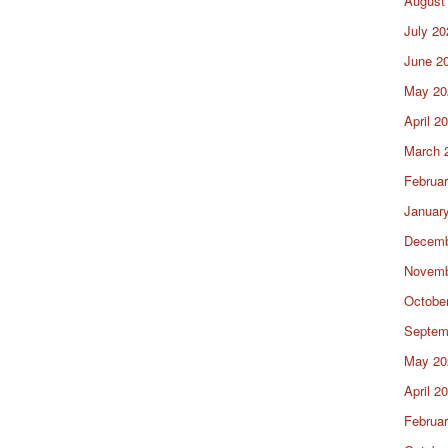
August
July 20
June 2
May 20
April 2
March 
Februa
Januar
Decemb
Novemb
Octobe
Septem
May 20
April 2
Februa