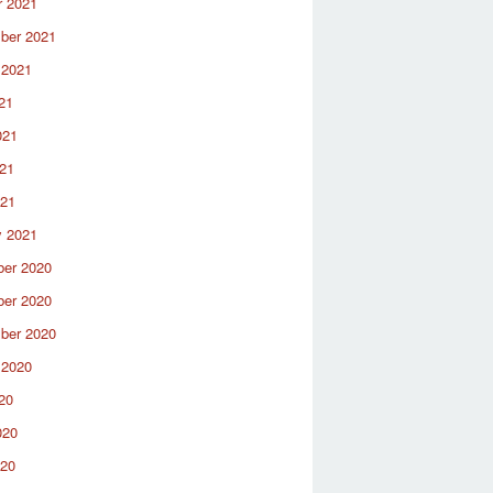
r 2021
ber 2021
 2021
21
021
21
021
y 2021
er 2020
er 2020
ber 2020
 2020
20
020
020