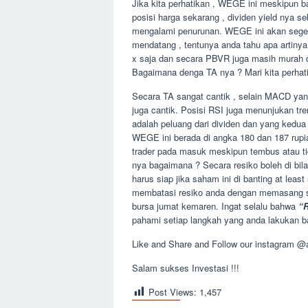
Jika kita perhatikan , WEGE ini meskipun b
posisi harga sekarang , dividen yield nya
mengalami penurunan. WEGE ini akan seger
mendatang , tentunya anda tahu apa artinya
x saja dan secara PBVR juga masih murah d
Bagaimana denga TA nya ? Mari kita perhat
Secara TA sangat cantik , selain MACD ya
juga cantik. Posisi RSI juga menunjukan tr
adalah peluang dari dividen dan yang kedua
WEGE ini berada di angka 180 dan 187 rupia
trader pada masuk meskipun tembus atau tid
nya bagaimana ? Secara resiko boleh di bil
harus siap jika saham ini di banting at lea
membatasi resiko anda dengan memasang st
bursa jumat kemaren. Ingat selalu bahwa
“R
pahami setiap langkah yang anda lakukan ba
Like and Share and Follow our instagram @
Salam sukses Investasi !!!
Post Views:
1,457