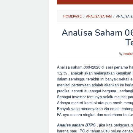
HOMEPAGE
/
ANALISA SAHAM
/
ANALISA 
Analisa Saham 0
T
By
anali
Analisa saham 06042020 di sesi pertama har
1.2 % , apakah akan melanjutkan kenaikan n
dalam seminggu terakhir ini banyak sekal
menjadi pertanyaan adalah akankah ini berl
prediksi seperti itu sangat berguna , sedan
Sebagai investor tentunya selalu melihat p
Adanya market koreksi ataupun crash merup
Banyak yang menanyakan via email tentang
FA nya secara singkat dan sederhana tentu
Analisa saham BTPS
, jika kita berbicara
karena baru IPO di tahun 2018 belum genap 5