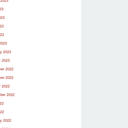
 2023
23
023
23
023
2023
ry 2023
y 2023
er 2022
er 2022
r 2022
ber 2022
22
022
ry 2022