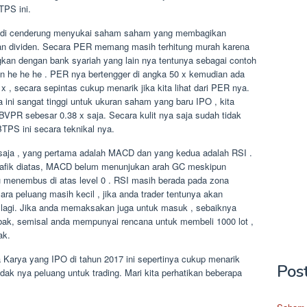
TPS ini.
ribadi cenderung menyukai saham saham yang membagikan
an dividen. Secara PER memang masih terhitung murah karena
kan dengan bank syariah yang lain nya tentunya sebagai contoh
n he he he . PER nya bertengger di angka 50 x kemudian ada
 secara sepintas cukup menarik jika kita lihat dari PER nya.
 ini sangat tinggi untuk ukuran saham yang baru IPO , kita
PR sebesar 0.38 x saja. Secara kulit nya saja sudah tidak
BTPS ini secara teknikal nya.
r saja , yang pertama adalah MACD dan yang kedua adalah RSI .
grafik diatas, MACD belum menunjukan arah GC meskipun
 menembus di atas level 0 . RSI masih berada pada zona
ara peluang masih kecil , jika anda trader tentunya akan
 lagi. Jika anda memaksakan juga untuk masuk , sebaiknya
mbak, semisal anda mempunyai rencana untuk membeli 1000 lot ,
ak.
 Karya yang IPO di tahun 2017 ini sepertinya cukup menarik
Pos
idak nya peluang untuk trading. Mari kita perhatikan beberapa