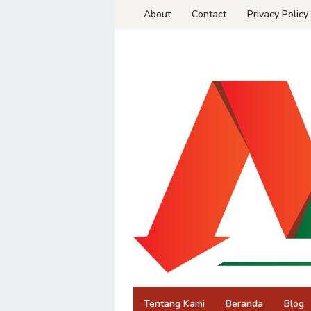
Skip
About
Contact
Privacy Policy
to
content
Tentang Kami
Beranda
Blog