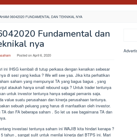
SAHAM 06042020 FUNDAMENTAL DAN TEKNIKAL NYA
6042020 Fundamental dan
Search
eknikal nya
Adverti
sasaham
Posted on
April 6, 2020
i ini IHSG kembali di tutup perkasa dengan kenaikan sebesar
ya di sesi yang kedua ? We will see yaa. Jika kita perhatikan
i saham saham yang mempunyai TA yang bagus bagus , yang
anjut ataukah hanya small rebound saja ? Untuk trader tentunya
gkan untuk investor tentunya hanya sebagai pemanis saja.
ada value suatu perusahaan dan kinerja perusahaan tentunya.
akan sebuah peluang yang harus di manfaatkan oleh investor.
 TA dan FA beberapa saham . So let us see bagaimana TA dan
nya.
 tentang investasi tentunya saham ini WAJIB kita hindari kenapa ?
 tahun , sangat sulit untuk menilai kinerja dari BTPS ini. Mari