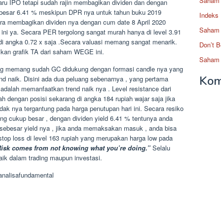
Saham 
aru IPO tetapi sudah rajin membagikan dividen dan dengan
 sebesar 6.41 % meskipun DPR nya untuk tahun buku 2019
Indeks
a membagikan dividen nya dengan cum date 8 April 2020
Saham 
 ini ya. Secara PER tergolong sangat murah hanya di level 3.91
i angka 0.72 x saja .Secara valuasi memang sangat menarik.
Don’t B
ikan grafik TA dari saham WEGE ini.
Saham 
ng memang sudah GC didukung dengan formasi candle nya yang
Kom
end naik. Disini ada dua peluang sebenarnya , yang pertama
 adalah memanfaatkan trend naik nya . Level resistance dari
h dengan posisi sekarang di angka 184 rupiah wajar saja jika
ak nya tergantung pada harga penutupan hari ini. Secara resiko
ang cukup besar , dengan dividen yield 6.41 % tentunya anda
st sebesar yield nya , jika anda memaksakan masuk , anda bisa
op loss di level 163 rupiah yang merupakan harga low pada
isk comes from not knowing what you’re doing.”
Selalu
ik dalam trading maupun investasi.
analisafundamental