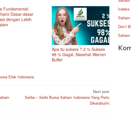
Saham 
sa Fundamental:
Indeks
ami Dasar-dasar
Saham 
tasi dengan Lebih
alam
Don’t B
Saham 
Kom
Apa itu sukses ? 2 % Sukses
98 % Gagal ,Nasehat Warren
Buffet
ursa Efek Indonesia
Next post
 Saham
Serba – Serbi Bursa Saham Indonesia Yang Perlu
Diketahui￼