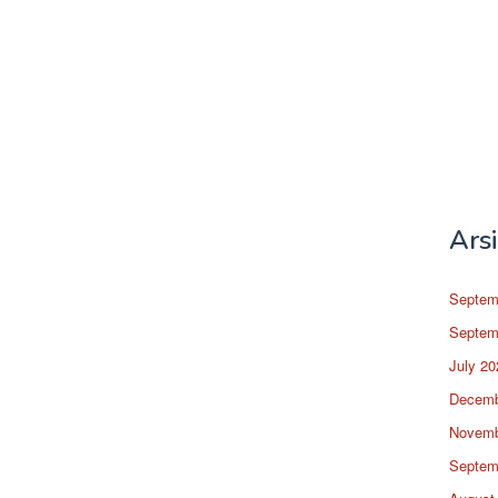
Ars
Septem
Septem
July 20
Decemb
Novemb
Septem