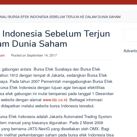
NALI BURSA EFEK INDONESIA SEBELUM TERJUN KE DALAM DUNIA SAHAM
k Indonesia Sebelum Terjun
Search
am Dunia Saham
Adverti
ham
Posted on
September 14, 2017
k gabungan antara Bursa Efek Surabaya dan Bursa Efek
 tahun 1912 dengan tempat di Jakarta, sedangkan Bursa Efek
rabaya. Pada tahun 2007 Pemerintah menggabungkan Bursa Efek
rsa Efek Indonesia dengan tujuan agar tercapai efektifitas
ursa efek gabungan ini mulai beroperasi pada tanggal 1 Desember
i website dengan alamat
www.idx.co.id
. Berbagai informasi
 didapatkan melalui website bursa Indonesia tersebut.
ursa Efek Indonesia adalah Jakarta Automated Trading System
stem manual yang biasanya digunakan. Pada 2 Maret 2009
u yang bernama JATS-NextG yang disediakan oleh OMX. Bagi
in melihat perkembangan saham pada bursa efek Indonesia bisa