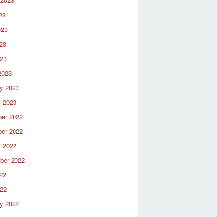
 2023
23
023
23
023
2023
ry 2023
y 2023
er 2022
er 2022
r 2022
ber 2022
22
022
ry 2022