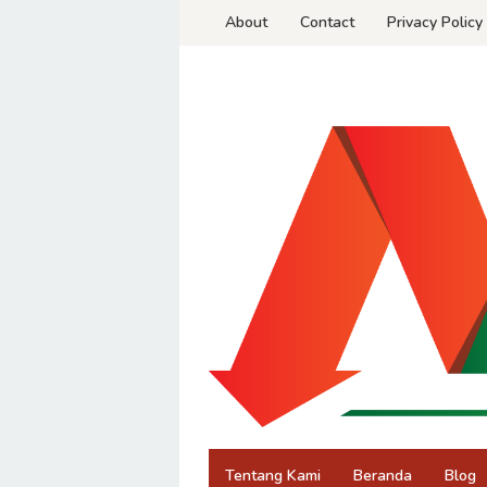
Skip
About
Contact
Privacy Policy
to
content
Tentang Kami
Beranda
Blog