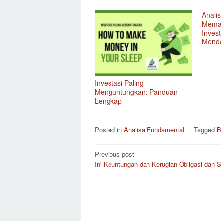
Anali
Memah
Inves
Mend
Investasi Paling
Menguntungkan: Panduan
Lengkap
Posted in
Analisa Fundamental
Tagged
B
Post
Previous post
Ini Keuntungan dan Kerugian Obligasi dan
navigation