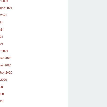
r 2021
ber 2021
 2021
21
021
21
021
y 2021
er 2020
er 2020
ber 2020
 2020
20
020
020