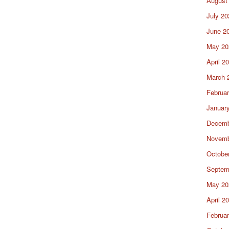
August
July 20
June 2
May 20
April 2
March 
Februa
Januar
Decemb
Novemb
Octobe
Septem
May 20
April 2
Februa