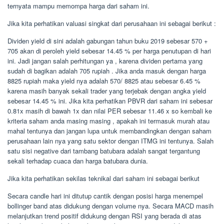
ternyata mampu memompa harga dari saham ini.
Jika kita perhatikan valuasi singkat dari perusahaan ini sebagai berikut :
Dividen yield di sini adalah gabungan tahun buku 2019 sebesar 570 +
705 akan di peroleh yield sebesar 14.45 % per harga penutupan di hari
ini. Jadi jangan salah perhitungan ya , karena dividen pertama yang
sudah di bagikan adalah 705 rupiah . Jika anda masuk dengan harga
8825 rupiah maka yield nya adalah 570/ 8825 atau sebesar 6.45 %
karena masih banyak sekali trader yang terjebak dengan angka yield
sebesar 14.45 % ini. Jika kita perhatikan PBVR dari saham ini sebesar
0.81x masih di bawah 1x dan nilai PER sebesar 11.46 x so kembali ke
kriteria saham anda masing masing , apakah ini termasuk murah atau
mahal tentunya dan jangan lupa untuk membandingkan dengan saham
perusahaan lain nya yang satu sektor dengan ITMG ini tentunya. Salah
satu sisi negative dari tambang batubara adalah sangat tergantung
sekali terhadap cuaca dan harga batubara dunia.
Jika kita perhatikan sekilas teknikal dari saham ini sebagai berikut
Secara candle hari ini ditutup cantik dengan posisi harga menempel
bollinger band atas didukung dengan volume nya. Secara MACD masih
melanjutkan trend positif didukung dengan RSI yang berada di atas