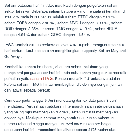
Saham batubara hari ini tidak mau kalah dengan pergerakan saham
sektor lain nya. Beberapa saham batubara yang mengalami kenaikan di
atas 2 % pada bursa hari ini adalah saham PTRO dengan 2.01 %
saham TOBA dengan 2.96 % , saham MYOH dengan 3.33 % , saham
DOID dengan 3.85% , saham ITMG dengan 4.13 % , sahamHRUM
dengan 4.84 % dan saham GTBO dengan 11.54 % .
IHSG kembali ditutup perkasa di level 4941 rupiah , menguat selama 6
hari berturut turut seolah olah menghilangkan suggesty Sell on May and
Go Away .
Kembali ke saham batubara , di antara saham batubara yang
mengalami penguatan per hari ini , ada satu saham yang cukup menarik
perhatian yaitu
saham ITMG.
Kenapa menarik ? di antaranya adalah
karena saham ITMG ini mau membagikan dividen nya dengan jumlah
dan jadwal sebagai berikut:
Cum date pada tanggal 5 Juni mendatang dan ex date pada 8 Juni
mendatang. Perusahaan batubara ini termasuk salah satu perusahaan
yang paling rajin membagikan dividen , setahun 2 kali membagikan
dividen nya. Meskipun sempat menyentuh 5650 rupiah saham ini
mampu rebound hingga menyentuh level 8825 rupiah per harga
penutupan hari ini , mengalami kenaikan sebesar 3175 rupiah atau