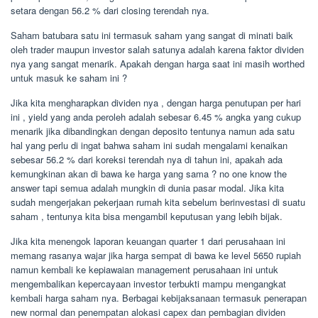
setara dengan 56.2 % dari closing terendah nya.
Saham batubara satu ini termasuk saham yang sangat di minati baik
oleh trader maupun investor salah satunya adalah karena faktor dividen
nya yang sangat menarik. Apakah dengan harga saat ini masih worthed
untuk masuk ke saham ini ?
Jika kita mengharapkan dividen nya , dengan harga penutupan per hari
ini , yield yang anda peroleh adalah sebesar 6.45 % angka yang cukup
menarik jika dibandingkan dengan deposito tentunya namun ada satu
hal yang perlu di ingat bahwa saham ini sudah mengalami kenaikan
sebesar 56.2 % dari koreksi terendah nya di tahun ini, apakah ada
kemungkinan akan di bawa ke harga yang sama ? no one know the
answer tapi semua adalah mungkin di dunia pasar modal. Jika kita
sudah mengerjakan pekerjaan rumah kita sebelum berinvestasi di suatu
saham , tentunya kita bisa mengambil keputusan yang lebih bijak.
Jika kita menengok laporan keuangan quarter 1 dari perusahaan ini
memang rasanya wajar jika harga sempat di bawa ke level 5650 rupiah
namun kembali ke kepiawaian management perusahaan ini untuk
mengembalikan kepercayaan investor terbukti mampu mengangkat
kembali harga saham nya. Berbagai kebijaksanaan termasuk penerapan
new normal dan penempatan alokasi capex dan pembagian dividen