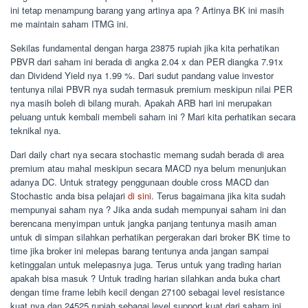
ini tetap menampung barang yang artinya apa ? Artinya BK ini masih
me maintain saham ITMG ini.
Sekilas fundamental dengan harga 23875 rupiah jika kita perhatikan
PBVR dari saham ini berada di angka 2.04 x dan PER diangka 7.91x
dan Dividend Yield nya 1.99 %. Dari sudut pandang value investor
tentunya nilai PBVR nya sudah termasuk premium meskipun nilai PER
nya masih boleh di bilang murah. Apakah ARB hari ini merupakan
peluang untuk kembali membeli saham ini ? Mari kita perhatikan secara
teknikal nya.
Dari daily chart nya secara stochastic memang sudah berada di area
premium atau mahal meskipun secara MACD nya belum menunjukan
adanya DC. Untuk strategy penggunaan double cross MACD dan
Stochastic anda bisa pelajari
di sini
. Terus bagaimana jika kita sudah
mempunyai saham nya ? Jika anda sudah mempunyai saham ini dan
berencana menyimpan untuk jangka panjang tentunya masih aman
untuk di simpan silahkan perhatikan pergerakan dari broker BK time to
time jika broker ini melepas barang tentunya anda jangan sampai
ketinggalan untuk melepasnya juga. Terus untuk yang trading harian
apakah bisa masuk ? Untuk trading harian silahkan anda buka chart
dengan time frame lebih kecil dengan 27100 sebagai level resistance
kuat nya dan 24525 rupiah sebagai level support kuat dari saham ini.