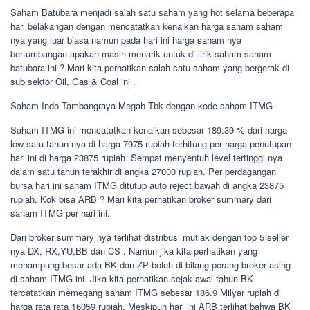
Saham Batubara menjadi salah satu saham yang hot selama beberapa
hari belakangan dengan mencatatkan kenaikan harga saham saham
nya yang luar biasa namun pada hari ini harga saham nya
bertumbangan apakah masih menarik untuk di lirik saham saham
batubara ini ? Mari kita perhatikan salah satu saham yang bergerak di
sub sektor Oil, Gas & Coal ini .
Saham Indo Tambangraya Megah Tbk dengan kode saham ITMG
Saham ITMG ini mencatatkan kenaikan sebesar 189.39 % dari harga
low satu tahun nya di harga 7975 rupiah terhitung per harga penutupan
hari ini di harga 23875 rupiah. Sempat menyentuh level tertinggi nya
dalam satu tahun terakhir di angka 27000 rupiah. Per perdagangan
bursa hari ini saham ITMG ditutup auto reject bawah di angka 23875
rupiah. Kok bisa ARB ? Mari kita perhatikan broker summary dari
saham ITMG per hari ini.
Dari broker summary nya terlihat distribusi mutlak dengan top 5 seller
nya DX, RX,YU,BB dan CS . Namun jika kita perhatikan yang
menampung besar ada BK dan ZP boleh di bilang perang broker asing
di saham ITMG ini. Jika kita perhatikan sejak awal tahun BK
tercatatkan memegang saham ITMG sebesar 186.9 Milyar rupiah di
harga rata rata 16059 rupiah. Meskipun hari ini ARB terlihat bahwa BK