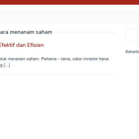
cara menanam saham
Search
ktif dan Efisien
Adverti
untuk menanam saham. Pertama – tama, calon investor harus
ng […]