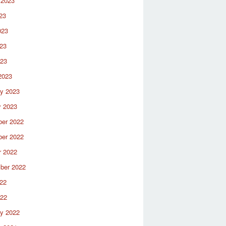
 2023
23
023
23
023
2023
ry 2023
y 2023
er 2022
er 2022
r 2022
ber 2022
22
022
ry 2022