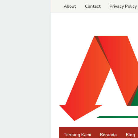
Skip
About
Contact
Privacy Policy
to
content
Tentang Kami
Beranda
Blog