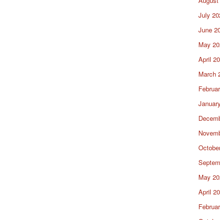
August
July 20
June 2
May 20
April 2
March 
Februa
Januar
Decemb
Novemb
Octobe
Septem
May 20
April 2
Februa