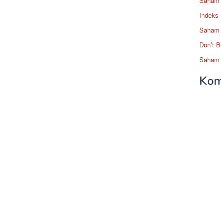
Saham 
Indeks
Saham 
Don’t B
Saham 
Kom