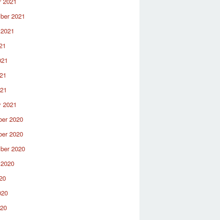
r 2021
ber 2021
 2021
21
021
21
021
y 2021
er 2020
er 2020
ber 2020
 2020
20
020
020