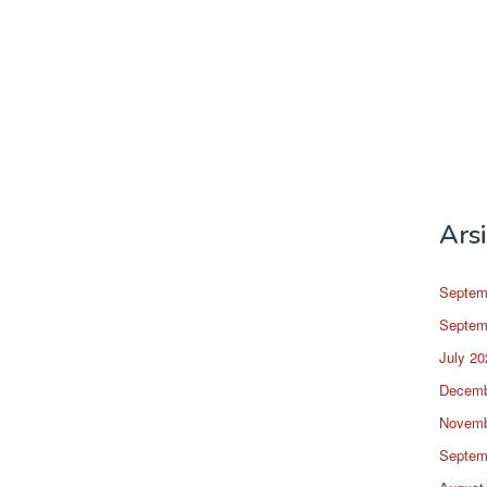
Ars
Septem
Septem
July 20
Decemb
Novemb
Septem