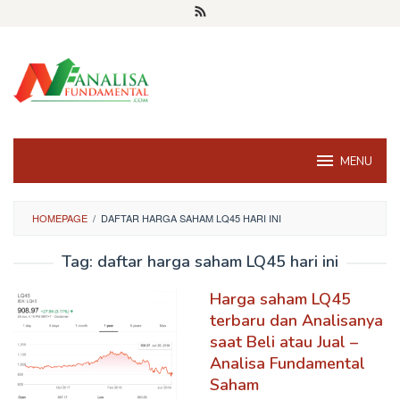
Skip
to
content
MENU
HOMEPAGE
/
DAFTAR HARGA SAHAM LQ45 HARI INI
Tag:
daftar harga saham LQ45 hari ini
Harga saham LQ45
terbaru dan Analisanya
saat Beli atau Jual –
Analisa Fundamental
Saham