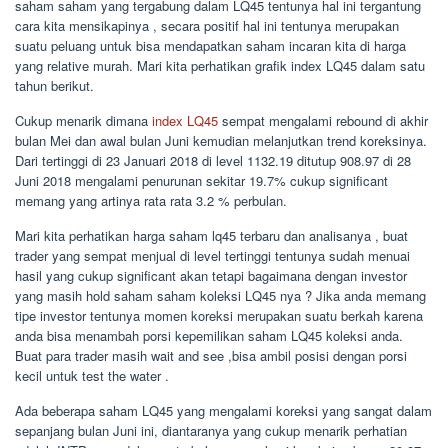
saham saham yang tergabung dalam LQ45 tentunya hal ini tergantung
cara kita mensikapinya , secara positif hal ini tentunya merupakan
suatu peluang untuk bisa mendapatkan saham incaran kita di harga
yang relative murah. Mari kita perhatikan grafik index LQ45 dalam satu
tahun berikut.
Cukup menarik dimana
index LQ45
sempat mengalami rebound di akhir
bulan Mei dan awal bulan Juni kemudian melanjutkan trend koreksinya.
Dari tertinggi di 23 Januari 2018 di level 1132.19 ditutup 908.97 di 28
Juni 2018 mengalami penurunan sekitar 19.7% cukup significant
memang yang artinya rata rata 3.2 % perbulan.
Mari kita perhatikan harga saham lq45 terbaru dan analisanya , buat
trader yang sempat menjual di level tertinggi tentunya sudah menuai
hasil yang cukup significant akan tetapi bagaimana dengan investor
yang masih hold saham saham koleksi LQ45 nya ? Jika anda memang
tipe investor tentunya momen koreksi merupakan suatu berkah karena
anda bisa menambah porsi kepemilikan saham LQ45 koleksi anda.
Buat para trader masih wait and see ,bisa ambil posisi dengan porsi
kecil untuk test the water .
Ada beberapa saham LQ45 yang mengalami koreksi yang sangat dalam
sepanjang bulan Juni ini, diantaranya yang cukup menarik perhatian