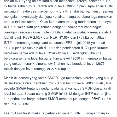
adalah INTP yang dalam satu bulan mengalami koreksi sebesar 20.87
% harga saham INTP terahir ada di level 13650 rupiah. Apakah ini suatu
peluang ? maybe yes maybe no , why ? Kita tahu bahwa industri semen
mengalami oversupply dan juga kenaikan harga batubara juga menekan
semua industri semen. Kalau kita bicara tentang fundamental tentunya
INTP ini salah satu perusahaan dengan fundamental yang bagus
meskipun secara valuasi boleh di bilang relative mahal karena sudah di
jual di level PBVR 2.02 x dan PER 47.56x dan jika kita perhatikan
INTP ini memang mengalami penurunan EPS sejak 2015 yaitu dari
1183 rupiah ke 505 rupiah di 2017 dan pendapatan di Q1 juga kurang
berkesan hanya ada di level 72 rupiah saja . Sedangkan jika kita
berbicara tentang level harga tentunya level 13650 ini merupakan harga
yang cukup menarik dimana low 5 tahun nya berada di level 12875
rupiah dengan level tertinggi di 27500 rupiah.
Masih di industri yang sama SMGR juga mengalami koreksi yang cukup
dalam karena bisa membuat low 5 tahun baru di level 7000 rupiah , buat
pecinta SMGR tentunya sudah pada hafal ya harga SMGR biasanya di
level berapa. Secara earning SMGR ini 11-12 dengan INTP namun jika
kita perhatikan harga saham SMGR terahir di jual dengan PBVR 1.37 x
dan PER 25.63x .
Last but not least mari kita perhatikan saham BBNI , lumayan banyak