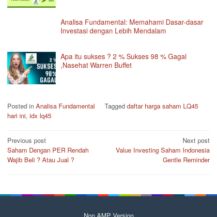
Analisa Fundamental: Memahami Dasar-dasar
Investasi dengan Lebih Mendalam
Apa itu sukses ? 2 % Sukses 98 % Gagal
,Nasehat Warren Buffet
Posted in
Analisa Fundamental
Tagged
daftar harga saham LQ45
hari ini
,
idx lq45
Post
Previous post
Next post
Saham Dengan PER Rendah
Value Investing Saham Indonesia
navigation
Wajib Beli ? Atau Jual ?
Gentle Reminder
Non AMP Version