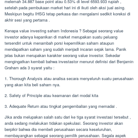
melemah 34.887 base point atau 0.53% di level 6593.933 rupiah ,
setelah pada pembukaan market hari ini di ikuti oleh aksi jual asing.
Meskipun begitu IHSG tetap perkasa dan mengalami sedikit koreksi di
akhir sesi yang pertama .
Kenapa value investing saham Indonesia ? Sebagai seorang value
investor adanya kepanikan di market merupakan suatu peluang
tersendiri untuk menambah porsi kepemilikan saham ataupun
mendapatkan saham yang sudah menjadi incaran sejak lama. Panik
jelas bukan merupakan karakter seorang value investor. Sekedar
mengingatkan kembali bahwa investastor menurut definisi dari Benjamin
Graham ada 3 syarat yaitu :
1. Thorough Analysis atau analisa secara menyeluruh suatu perusahaan
yang akan kita beli saham nya.
2. Safety of Principle atau keamanan dari modal kita
3. Adequate Return atau tingkat pengembalian yang memadai .
Jika anda melupakan salah satu dari ke tiga syarat investasi tersebut ,
anda sedang melakukan tidakan spekulasi. Seorang investor akan
berpikir bahwa dia membeli perusahaan secara keseluruhan,
membayangkan sebagai seorang pemilik perusahaan. Segala aspek