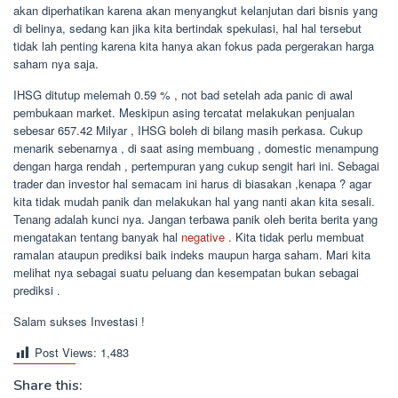
akan diperhatikan karena akan menyangkut kelanjutan dari bisnis yang
di belinya, sedang kan jika kita bertindak spekulasi, hal hal tersebut
tidak lah penting karena kita hanya akan fokus pada pergerakan harga
saham nya saja.
IHSG ditutup melemah 0.59 % , not bad setelah ada panic di awal
pembukaan market. Meskipun asing tercatat melakukan penjualan
sebesar 657.42 Milyar , IHSG boleh di bilang masih perkasa. Cukup
menarik sebenarnya , di saat asing membuang , domestic menampung
dengan harga rendah , pertempuran yang cukup sengit hari ini. Sebagai
trader dan investor hal semacam ini harus di biasakan ,kenapa ? agar
kita tidak mudah panik dan melakukan hal yang nanti akan kita sesali.
Tenang adalah kunci nya. Jangan terbawa panik oleh berita berita yang
mengatakan tentang banyak hal
negative
. Kita tidak perlu membuat
ramalan ataupun prediksi baik indeks maupun harga saham. Mari kita
melihat nya sebagai suatu peluang dan kesempatan bukan sebagai
prediksi .
Salam sukses Investasi !
Post Views:
1,483
Share this: