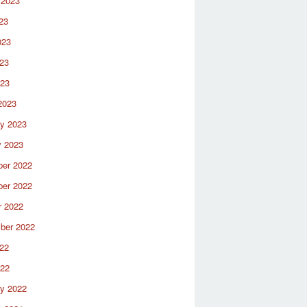
 2023
23
023
23
023
2023
ry 2023
y 2023
er 2022
er 2022
r 2022
ber 2022
22
022
ry 2022