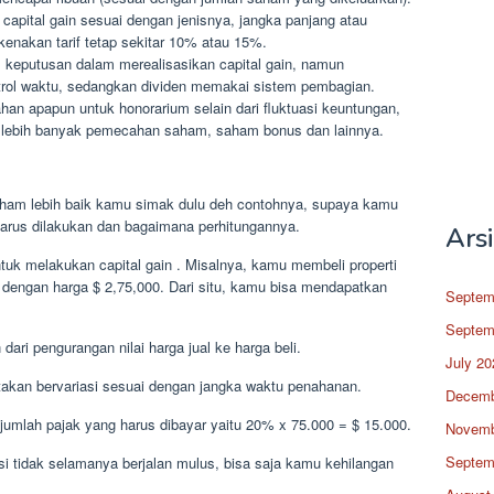
pital gain sesuai dengan jenisnya, jangka panjang atau
kenakan tarif tetap sekitar 10% atau 15%.
l keputusan dalam merealisasikan capital gain, namun
rol waktu, sedangkan dividen memakai sistem pembagian.
han apapun untuk honorarium selain dari fluktuasi keuntungan,
 lebih banyak pemecahan saham, saham bonus dan lainnya.
aham lebih baik kamu simak dulu deh contohnya, supaya kamu
rus dilakukan dan bagaimana perhitungannya.
Ars
ntuk melakukan capital gain . Misalnya, kamu membeli properti
i dengan harga $ 2,75,000. Dari situ, kamu bisa mendapatkan
Septem
Septem
ri pengurangan nilai harga jual ke harga beli.
July 20
akan bervariasi sesuai dengan jangka waktu penahanan.
Decemb
 jumlah pajak yang harus dibayar yaitu 20% x 75.000 = $ 15.000.
Novemb
Septem
si tidak selamanya berjalan mulus, bisa saja kamu kehilangan