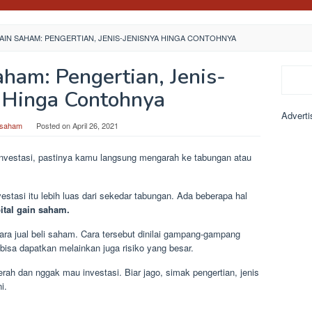
GAIN SAHAM: PENGERTIAN, JENIS-JENISNYA HINGA CONTOHNYA
aham: Pengertian, Jenis-
Search
 Hinga Contohnya
Adverti
asaham
Posted on
April 26, 2021
investasi, pastinya kamu langsung mengarah ke tabungan atau
estasi itu lebih luas dari sekedar tabungan. Ada beberapa hal
ital gain saham.
ara jual beli saham. Cara tersebut dinilai gampang-gampang
bisa dapatkan melainkan juga risiko yang besar.
ah dan nggak mau investasi. Biar jago, simak pengertian, jenis
i.