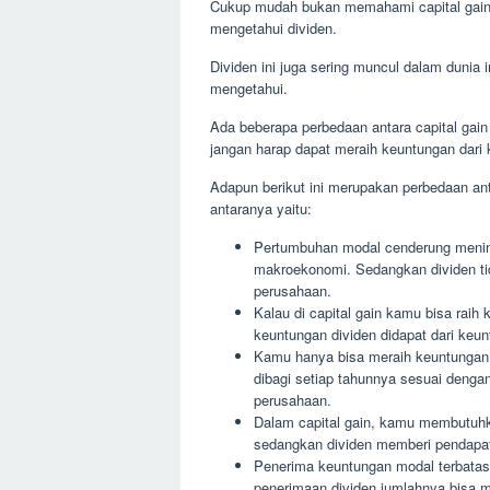
Cukup mudah bukan memahami capital gain s
mengetahui dividen.
Dividen ini juga sering muncul dalam duni
mengetahui.
Ada beberapa perbedaan antara capital gai
jangan harap dapat meraih keuntungan dari 
Adapun berikut ini merupakan perbedaan an
antaranya yaitu:
Pertumbuhan modal cenderung meningk
makroekonomi. Sedangkan dividen ti
perusahaan.
Kalau di capital gain kamu bisa raih 
keuntungan dividen didapat dari ke
Kamu hanya bisa meraih keuntungan d
dibagi setiap tahunnya sesuai deng
perusahaan.
Dalam capital gain, kamu membutuhk
sedangkan dividen memberi pendapat
Penerima keuntungan modal terbatas 
penerimaan dividen jumlahnya bisa m