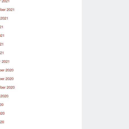
r 2021
ber 2021
 2021
21
021
21
021
y 2021
er 2020
er 2020
ber 2020
 2020
20
020
020