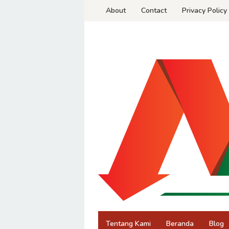
Skip
About
Contact
Privacy Policy
to
content
Tentang Kami
Beranda
Blog