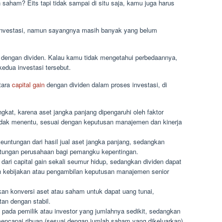
aham? Eits tapi tidak sampai di situ saja, kamu juga harus
a investasi, namun sayangnya masih banyak yang belum
n dengan dividen. Kalau kamu tidak mengetahui perbedaannya,
kedua investasi tersebut.
tara
capital gain
dengan dividen dalam proses investasi, di
at, karena aset jangka panjang dipengaruhi oleh faktor
dak menentu, sesuai dengan keputusan manajemen dan kinerja
keuntungan dari hasil jual aset jangka panjang, sedangkan
untungan perusahaan bagi pemangku kepentingan.
ari capital gain sekali seumur hidup, sedangkan dividen dapat
an kebijakan atau pengambilan keputusan manajemen senior
an konversi aset atau saham untuk dapat uang tunai,
an dengan stabil.
pada pemilik atau investor yang jumlahnya sedikit, sedangkan
encapai ribuan (sesuai dengan jumlah saham yang dikeluarkan).