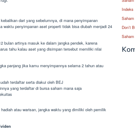
Saham 
rugi.
Indeks
Saham 
ni kebalikan dari yang sebelumnya, di mana penyimpanan
ka waktu penyimpanan aset properti tidak bisa diubah menjadi 24
Don’t B
Saham 
2 bulan artinya masuk ke dalam jangka pendek, karena
Kom
rus tahu kalau aset yang disimpan tersebut memiliki nilai
angka panjang jika kamu menyimpannya selama 2 tahun atau
udah terdaftar serta diakui oleh BEJ
lainnya yang terdaftar di bursa saham mana saja
ekuitas
hadiah atau warisan, jangka waktu yang dimiliki oleh pemilik
ividen