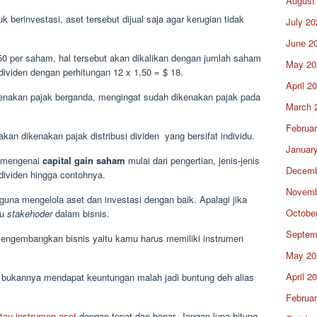
August
k berinvestasi, aset tersebut dijual saja agar kerugian tidak
July 20
June 2
50 per saham, hal tersebut akan dikalikan dengan jumlah saham
May 20
ividen dengan perhitungan 12 x 1,50 = $ 18.
April 2
ikenakan pajak berganda, mengingat sudah dikenakan pajak pada
March 
Februa
n dikenakan pajak distribusi dividen yang bersifat individu.
Januar
i mengenai
capital gain saham
mulai dari pengertian, jenis-jenis
Decemb
 dividen hingga contohnya.
Novemb
guna mengelola aset dan investasi dengan baik. Apalagi jika
Octobe
au
stakehoder
dalam bisnis.
Septem
 mengembangkan bisnis yaitu kamu harus memiliki instrumen
May 20
April 2
, bukannya mendapat keuntungan malah jadi buntung deh alias
Februa
atau instrumen aset
dengan tepat dan benar. Jangan lupa hitung