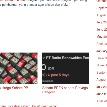
Octobe
s pembukuan yang standar agar efisien dan efektif.
Septem
August
July 20
June 2
May 20
April 2
Januar
Decemb
Novemb
Septem
August
July 20
s Harga Saham PP
Saham BREN saham Prayogo
Pangestu
June 2
April 2
aham
,
investasi saham
,
keuntungan saham