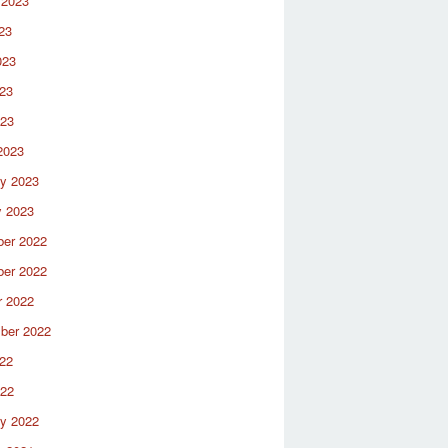
 2023
23
023
23
023
2023
ry 2023
y 2023
er 2022
er 2022
r 2022
ber 2022
22
022
ry 2022