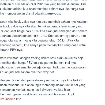
erhatikan di sini adalah nilai PBV nya yang berada di angka USD
ita lakukan adalah kita akan membeli saham nya jika harga nya
aling membosankan di sini adalah
menunggu.
bawah nilai book value nya kita bisa membeli saham nya katakan
as book value nya kita akan tentukan berapa level cuan yang
0 % dan saat harga naik 10 % kita akan jual sebagian dari saham
lot saham setelah saham naik 10 %. Saat saham nya turun , kita
gga total saham yang kita pegang tetap 100 lot. Jika kita
menabung saham , kita hanya perlu menyiapkan uang cash untuk
i bawah PBV nya.
tara investasi dengan trading dalam satu akun sekuritas saja.
 melihat dari harga PBV saja tanpa melihat teknikal nya.
 who cares , selama itu bekerja dengan baik dan mendatangkan
ri cuan jual beli saham nya then why not.
engan dividen dari perusahaan yang saham nya kita beli ? I
haan tersebut. Jika anda ingin mempergunakan untuk hal yang
 menanamkan kembali uang hasil dividen nya kita bisa
ber buah ,panen saat buah nya sudah bisa mencukupi
sive income
kita.