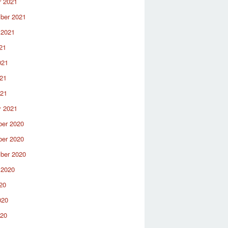
r 2021
ber 2021
 2021
21
021
21
021
y 2021
er 2020
er 2020
ber 2020
 2020
20
020
020