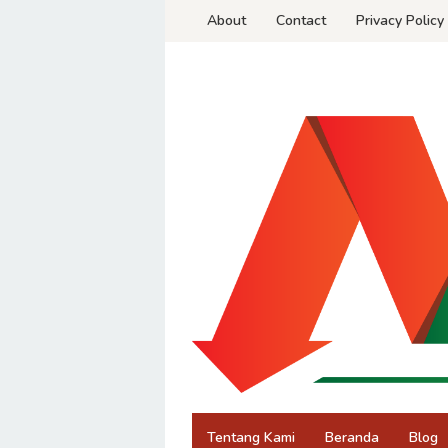
Skip
About
Contact
Privacy Policy
to
content
Tentang Kami
Beranda
Blog