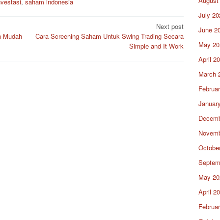
August
nvestasi
,
saham indonesia
July 20
Next post
June 2
n Mudah
Cara Screening Saham Untuk Swing Trading Secara
May 20
Simple and It Work
April 2
March 
Februa
Januar
Decemb
Novemb
Octobe
Septem
May 20
April 2
Februa