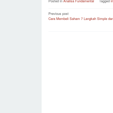
Posted in
Analisa Fundamental
Tagged
i
Post
Previous post
Cara Membeli Saham 7 Langkah Simple da
navigation