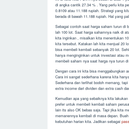
di angka cantik 27.34 % . Yang perlu kita p
0.8109 atau 11.188 rupiah. Strategi yang k
berada di bawah 11.188 rupiah. Hal yang p
Sebagai contoh saat harga saham turun di 
lah 100 lot. Saat harga sahamnya naik di at
kita inginkan , misalkan kita menentukan 1
kita tersebut. Katakan lah kita menjual 20 
bisa membeli kembali sebanyak 20 lot. Sehin
hanya menginginkan untuk investasi atau 
membeli saham nya saat harga nya turun d
Dengan cara ini kita bisa menggabungkan an
Cara ini sangat sederhana karena kita hanya
Sederhana dan terlihat bodoh memang, tapi
extra income dari dividen dan extra cash da
Kemudian apa yang sebaiknya kita lakukan d
prefer untuk membeli kembali saham perusa
lain its also OK bebas saja. Tapi jika kita
memanennya kembali di masa depan. Buah 
kebutuhan harian kita. Jadikan sebagai
pas