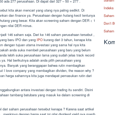
Saham 
50 ada 277 perusahaan. Di dapat dari 327 – 50 = 277 .
Indeks
ebut kita akan mencari yang utang nya paling sedikit. Di
ankan dan finance ya. Perusahaan dengan hutang kecil tentunya
Saham 
n hutang yang besar. Kita akan screening saham dengan DER < 1
Don’t B
ngan nilai DER minus.
Saham 
njadi 146 saham saja. Dari ke 146 saham perusahaan tersebut ,
 yang baru IPO dan yang
IPO
kurang dari 3 tahun, kenapa kita
Kom
ham dengan tujuan utama investasi yang sama hal nya kita
Apakah anda suka membeli perusahaan yang baru yang belum
 anda lebih suka perusahaan lama yang sudah jelas track record
ya. Hal berikutnya adalah anda pilih perusahaan yang
un nya. Banyak yang beranggapan bahwa rutin membagikan
, but I love company yang membagikan dividen, the reason why ?
ikan harga sahamnya kita juga mendapat pemasukan rutin dari
gabungkan antara investasi dengan trading itu sendiri. Disini
rusahaan tambang batubara yang masuk ke dalam screening di
ol dari saham perusahaan tersebut kenapa ? Karena saat artikel
ya , meskipun dengan harga saat ini nilai dividend yield nya masih