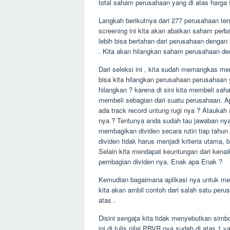
total saham perusahaan yang di atas harga 
Langkah berikutnya dari 277 perusahaan ters
screening ini kita akan abaikan saham perb
lebih bisa bertahan dari perusahaan denga
. Kita akan hilangkan saham perusahaan de
Dari seleksi ini , kita sudah memangkas me
bisa kita hilangkan perusahaan perusahaan
hilangkan ? karena di sini kita membeli sa
membeli sebagian dari suatu perusahaan. 
ada track record untung rugi nya ? Ataukah
nya ? Tentunya anda sudah tau jawaban nya 
membagikan dividen secara rutin tiap tah
dividen tidak harus menjadi kriteria utama
Selain kita mendapat keuntungan dari kena
pembagian dividen nya. Enak apa Enak ?
Kemudian bagaimana aplikasi nya untuk meng
kita akan ambil contoh dari salah satu pe
atas .
Disini sengaja kita tidak menyebutkan simb
ini di tulis nilai PBVR nya sudah di atas 1 