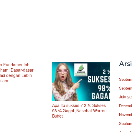
Ars
sa Fundamental:
ami Dasar-dasar
tasi dengan Lebih
Septem
alam
Septem
July 20
Apa itu sukses ? 2 % Sukses
Decemb
98 % Gagal ,Nasehat Warren
Novemb
Buffet
Septem