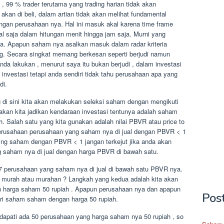
, 99 % trader terutama yang trading harian tidak akan
an di beli, dalam artian tidak akan melihat fundamental
gan perusahaan nya. Hal ini masuk akal karena time frame
jual saja dalam hitungan menit hingga jam saja. Murni yang
saja. Apapun saham nya asalkan masuk dalam radar kriteria
ding. Secara singkat memang berkesan seperti berjudi namun
da lakukan , menurut saya itu bukan berjudi , dalam investasi
investasi tetapi anda sendiri tidak tahu perusahaan apa yang
di.
 di sini kita akan melakukan seleksi saham dengan mengikuti
 akan kita jadikan kendaraan investasi tentunya adalah saham
h. Salah satu yang kita gunakan adalah nilai PBVR atau price to
si perusahaan perusahaan yang saham nya di jual dengan PBVR < 1
ing saham dengan PBVR < 1 jangan terkejut jika anda akan
saham nya di jual dengan harga PBVR di bawah satu.
 327 perusahaan yang saham nya di jual di bawah satu PBVR nya.
murah atau murahan ? Langkah yang kedua adalah kita akan
 harga saham 50 rupiah . Apapun perusahaan nya dan apapun
Pos
ri saham saham dengan harga 50 rupiah.
a dapati ada 50 perusahaan yang harga saham nya 50 rupiah , so