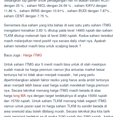
Sedangkan top gainer untuk perdagangan hari ini adalah saham ACST
dengan 25 % , saham NICL dengan 24.59 % , saham KAYU dengan
11.86 % , saham WINS dengan 10.91% , saham BUDI dengan 7.87% ,
saham CENT dengan 7.75 %.
Sementara dua saham yang kita bahas di sesi satu yaitu saham ITMG
mengalami kenaikan 3.83 % ditutup pada level 14900 rupiah dan saham
TLKM ditutup melemah tipis di level 3060 rupiah. Kedua saham tersebut
masih melanjutkan trend positif nya secara daily chart nya. Apakah
saham tersebut masih bisa untuk scalping besok ?
Baca Juga :
Harga ITMG
Untuk saham ITMG alur 5 menit masih bisa untuk di olah meskipun
sudah masuk ke harga premium namun jika antusias market besar
tentunya hal ini tidak akan menjadi masalah , hal yang perlu
dipertimbangkan adalah faktor resiko yang harus anda ambil tentunya
akan menjadi lebih besar saat harga sudah mendekati harga premium
nya. Secara teknikal memang harga ITMG masih berada di atas
harga
long MA
nya dengan target terdekatnya di angka 15050 rupiah
dan 15700 rupiah. Untuk saham TLKM memang tidak segesit ITMG
namun untuk posisi saat ini harga saham TLKM itu sendiri berada di
area oversold atau boleh dibilang murah. Secara teknikal jika kita tarik
garis resistant terdekat aa di angka 3190 rupiah dan 3260 rupiah , kedua